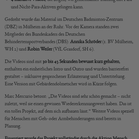
und Nicht-Para-Aktiven gelingen kann.
Gedreht wurde das Material im Deutschen Badminton-Zentrum
(DBZ) in Mülheim an der Ruhr. Vor der Kamera standen zwei
Mitglieder des Bundeskaders des Deutschen
Behindertensportverbandes (DBS):
Annika Schröder
(1. BV Mülheim,
WH 2) und
Robin Weiler
(VfL Grasdorf, SH 6).
Die Videos sind mit
30 bis 45 Sekunden bewusst kurz gehalten
,
enthalten ein einheitliches Intro und Outro und wurden barrierefrei
gestaltet – inklusive gesprochener Erläuterung und Untertitelung.
Eine Version mit Gebärdendolmetscher wird in Kürze folgen.
Marc Mercurio betont: „Die Videos sind sehr schön gemacht – nicht
zuletzt, weil sie einen gewissen Wiedererkennungswert haben. Das ist
ein tolles Projekt, auf dem sich aufbauen lässt.“ Weitere Videos speziell
für Menschen mit Geh- oder Armbehinderungen sind bereits in
Planung.
Finanziert wurde das Projekt vollständig durch die Aktion Mensch
,