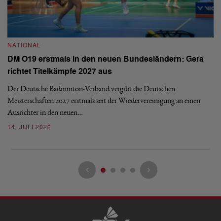
NATIONAL
N
DM O19 erstmals in den neuen Bundesländern: Gera
E
richtet Titelkämpfe 2027 aus
Mi
Der Deutsche Badminton-Verband vergibt die Deutschen
Mo
Meisterschaften 2027 erstmals seit der Wiedervereinigung an einen
de
Ausrichter in den neuen…
08
14. JULI 2026