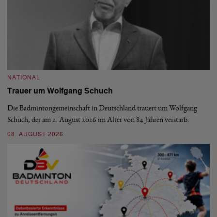
NATIONAL
N
Trauer um Wolfgang Schuch
D
b
Die Badmintongemeinschaft in Deutschland trauert um Wolfgang
Schuch, der am 2. August 2026 im Alter von 84 Jahren verstarb.
De
En
08. AUGUST 2026
be
09