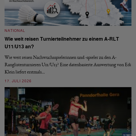
NATIONAL
Wie weit reisen Turnierteilnehmer zu einem A-RLT
N
U11/U13 an?
S
Wie weit reisen Nachwuchsspielerinnen und -spieler zu den A-
Ranglistenturnieren U11/U13? Eine datenbasierte Auswertung von Edi
De
Klein liefert erstmals…
nä
ei
17. JULI 2026
09