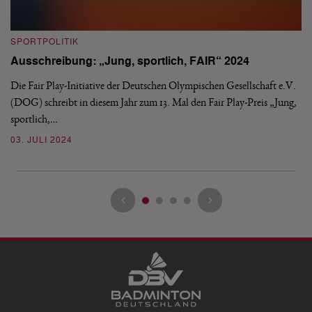
S
SPORTPOLITIK
„
Ausschreibung: „Jung, sportlich, FAIR“ 2024
B
Die Fair Play-Initiative der Deutschen Olympischen Gesellschaft e.V.
„D
(DOG) schreibt in diesem Jahr zum 13. Mal den Fair Play-Preis „Jung,
We
sportlich,…
Bu
03. JULI 2024
2