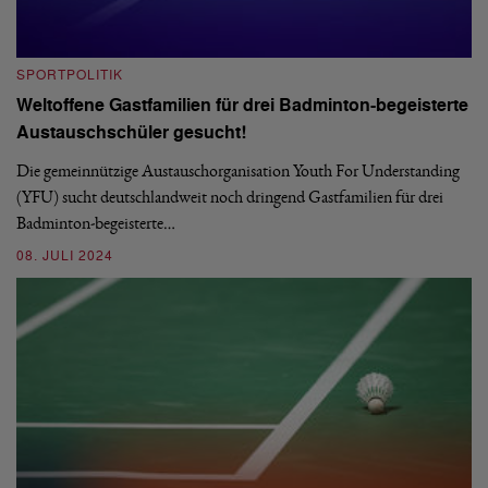
SPORTPOLITIK
S
Weltoffene Gastfamilien für drei Badminton-begeisterte
E
Austauschschüler gesucht!
Im
De
Die gemeinnützige Austauschorganisation Youth For Understanding
La
(YFU) sucht deutschlandweit noch dringend Gastfamilien für drei
Badminton-begeisterte…
0
08. JULI 2024