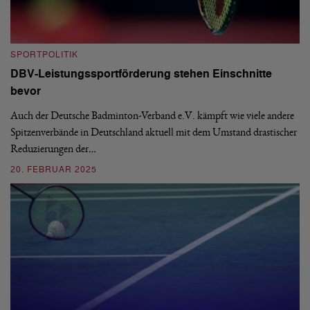
SPORTPOLITIK
S
DBV-Leistungssportförderung stehen Einschnitte
G
bevor
D
and
Auch der Deutsche Badminton-Verband e.V. kämpft wie viele andere
De
Spitzenverbände in Deutschland aktuell mit dem Umstand drastischer
Te
Reduzierungen der…
er
20. FEBRUAR 2025
0