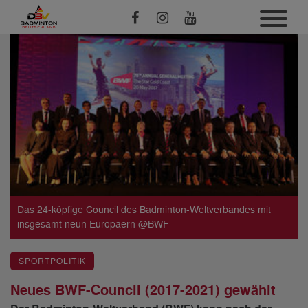
Das 24-köpfige Council des Badminton-Weltverbandes mit
insgesamt neun Europäern @BWF
SPORTPOLITIK
Neues BWF-Council (2017-2021) gewählt