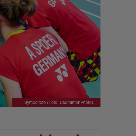
Symbolfoto (Foto: BadmintonPhoto).