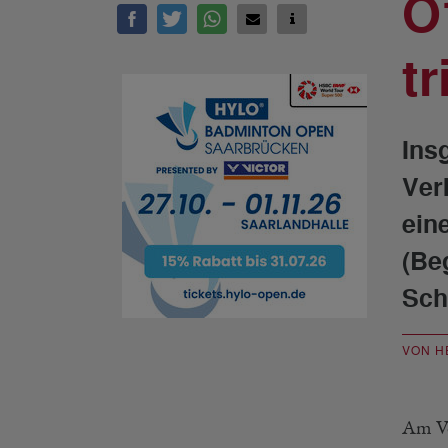
O
tr
Ins
Ver
ein
(Be
Sch
VON H
Am Vo