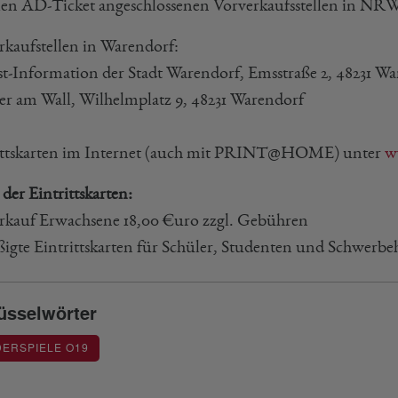
len AD-Ticket angeschlossenen Vorverkaufsstellen in NR
rkaufstellen in Warendorf:
st-Information der Stadt Warendorf, Emsstraße 2, 48231 W
er am Wall, Wilhelmplatz 9, 48231 Warendorf
ittskarten im Internet (auch mit PRINT@HOME) unter
w
 der Eintrittskarten:
rkauf Erwachsene 18,00 €uro zzgl. Gebühren
igte Eintrittskarten für Schüler, Studenten und Schwerbe
üsselwörter
ERSPIELE O19