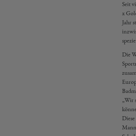
Seit 
x Gold
Jahr s
inzwi
spezi
Die W
Sport
zusam
Europ
Badmi
„Wir s
könne
Diese 
Manns