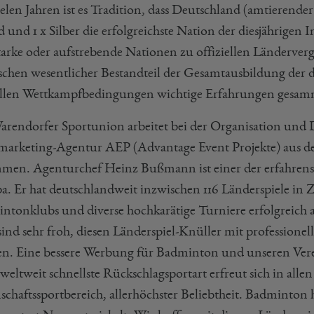
vielen Jahren ist es Tradition, dass Deutschland (amtieren
 und 1 x Silber die erfolgreichste Nation der diesjährigen
tarke oder aufstrebende Nationen zu offiziellen Länderverg
schen wesentlicher Bestandteil der Gesamtausbildung der de
ellen Wettkampfbedingungen wichtige Erfahrungen gesam
arendorfer Sportunion arbeitet bei der Organisation und 
marketing-Agentur AEP (Advantage Event Projekte) aus d
men. Agenturchef Heinz Bußmann ist einer der erfahrens
a. Er hat deutschlandweit inzwischen 116 Länderspiele in
ntonklubs und diverse hochkarätige Turniere erfolgreich 
ind sehr froh, diesen Länderspiel-Knüller mit professionell
n. Eine bessere Werbung für Badminton und unseren Vere
weltweit schnellste Rückschlagsportart erfreut sich in all
chaftssportbereich, allerhöchster Beliebtheit. Badminton 