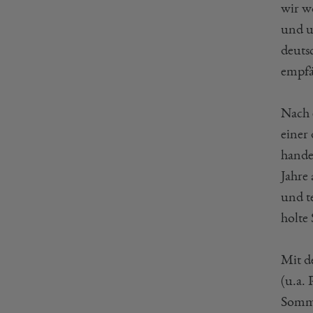
wir w
und u
deuts
empfä
Nach 
einer
hande
Jahre
und t
holte 
Mit d
(u.a.
Somme