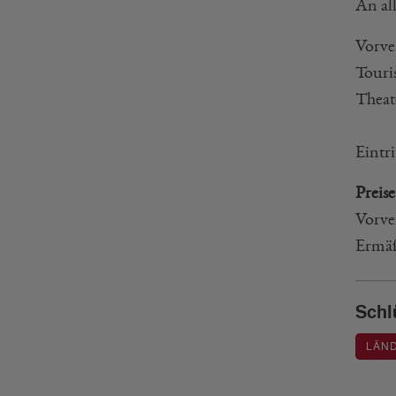
An al
Vorve
Touri
Theat
Eintr
Preise
Vorve
Ermäß
Schl
LÄND