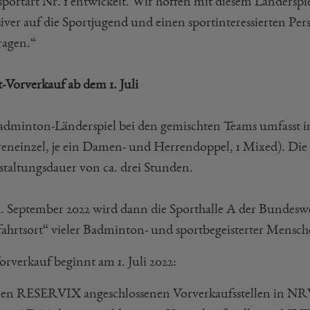
sportart Nr. 1 entwickelt. Wir hoffen mit diesem Länderspi
siver auf die Sportjugend und einen sportinteressierten Pe
ragen.“
t-Vorverkauf ab dem 1. Juli
adminton-Länderspiel bei den gemischten Teams umfasst in
reneinzel, je ein Damen- und Herrendoppel, 1 Mixed). Die
staltungsdauer von ca. drei Stunden.
. September 2022 wird dann die Sporthalle A der Bundesw
fahrtsort“ vieler Badminton- und sportbegeisterter Mensc
orverkauf beginnt am 1. Juli 2022:
len RESERVIX angeschlossenen Vorverkaufsstellen in NR