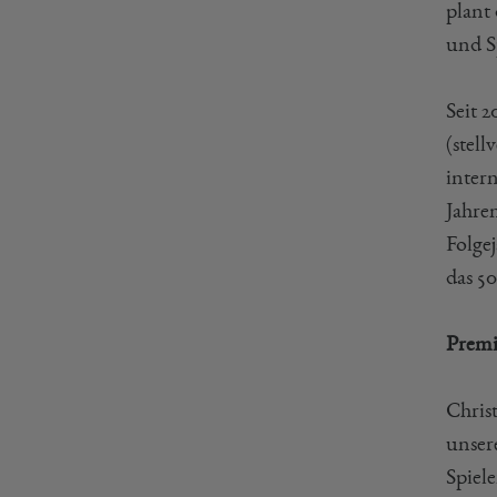
plant
und S
Seit 
(stel
inter
Jahre
Folge
das 5
Premi
Chris
unser
Spiel