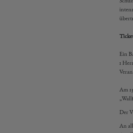
Schul
inten
übert
Ticke
Ein B
1 Her
Veran
Am 13
„Wall
Der V
An al