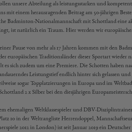
ollen unsere Abteilung als leistungsstarken und kompetent
ns mit einem herausragenden Beitrag am 50-jährigen Beste
che Badminton-Nationalmannschaft mit Schottland eine akt
ngt, ist natürlich ein Traum. Hier werden wir europäisc
einer Pause von mehr als 17 Jahren kommen mit den Badmi
 der europäischen Traditionsländer dieser Sportart wieder 
lt es sich zudem um eine Premiere. Die Schotten haben nach
 andauerndes Leistungstief endlich hinter sich gelassen un
eilweise sogar Topplatzierungen in Europa und im Weltb
Schottland 2 x Silber bei den diesjährigen Europameistersch
em ehemaligen Weltklassespieler und DBV-Disziplintraine
 Platz 10 in der Weltrangliste Herrendoppel, Mannschaftse
rspiele 2012 in London) ist seit Januar 2019 ein Deutsche