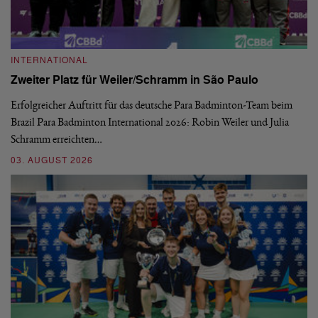
INTERNATIONAL
I
Zweiter Platz für Weiler/Schramm in São Paulo
D
Erfolgreicher Auftritt für das deutsche Para Badminton-Team beim
Di
Brazil Para Badminton International 2026: Robin Weiler und Julia
de
Schramm erreichten…
Gl
03. AUGUST 2026
28