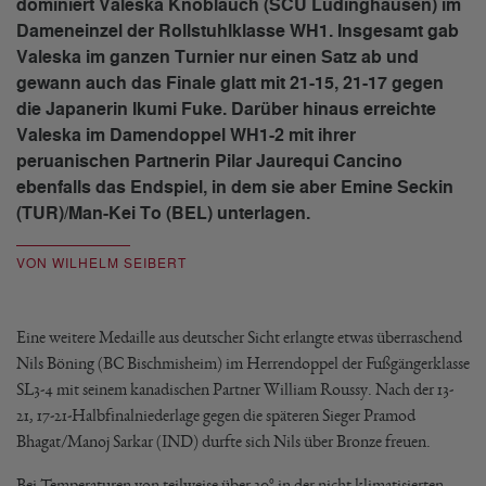
dominiert Valeska Knoblauch (SCU Lüdinghausen) im
Dameneinzel der Rollstuhlklasse WH1. Insgesamt gab
Valeska im ganzen Turnier nur einen Satz ab und
gewann auch das Finale glatt mit 21-15, 21-17 gegen
die Japanerin Ikumi Fuke. Darüber hinaus erreichte
Valeska im Damendoppel WH1-2 mit ihrer
peruanischen Partnerin Pilar Jaurequi Cancino
ebenfalls das Endspiel, in dem sie aber Emine Seckin
(TUR)/Man-Kei To (BEL) unterlagen.
VON WILHELM SEIBERT
Eine weitere Medaille aus deutscher Sicht erlangte etwas überraschend
Nils Böning (BC Bischmisheim) im Herrendoppel der Fußgängerklasse
SL3-4 mit seinem kanadischen Partner William Roussy. Nach der 13-
21, 17-21-Halbfinalniederlage gegen die späteren Sieger Pramod
Bhagat/Manoj Sarkar (IND) durfte sich Nils über Bronze freuen.
Bei Temperaturen von teilweise über 30° in der nicht klimatisierten