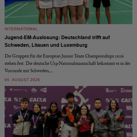
INTERNATIONAL
I
Jugend-EM-Auslosung: Deutschland trifft auf
B
Schweden, Litauen und Luxemburg
S
Die Gruppen für die European Junior Team Championships 2026
De
stehen fest. Die deutsche U19-Nationalmannschaft bekommt es in der
ve
Vorrunde mit Schweden,…
gr
05. AUGUST 2026
03