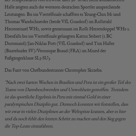
Halle zeigten auch die weiteren deutschen Sportler ansprechende
Leistungen: Bis ins Viertelfinale schafften es Young-Chin Mi und
Thomas Wandschneider (beide VfL Grasdorf) im Rollstuhl
Herreneinzel WH1, sowie gemeinsam im Rolli Herrendoppel WH1-2.
Ebenfalls bis ins Viertelfinale gelangten Katrin Seibert (1.BC
Dortmund)/Jan-Niklas Pott (VfL Grasdorf) und Tim Haller
(Buxtehuder SV)/Veronique Braud (FRA) im Mixed der
Fußgängerklasse SL3-SU5.
Das Fazit von Chefbundestrainer Christopher Skrzeba:
"Nach zwei harten Wochen in Brasilien und Peru ist ein großer Teil des
Teams von Darmbeschwerden und Unwohlsein getroffen. Trotzdem
ist das sportliche Ergebnis in Peru mit einmal Gold in einer
paralympischen Disziplin gut. Dennoch konnten wir feststellen, dass
wir zwar in vielen Disziplinen an der Weltspitze kratzen, aber es hier
und da noch fehlt den letzten Schritt zu machen und den Sieg gegen
die Top-Leute einzufahren.