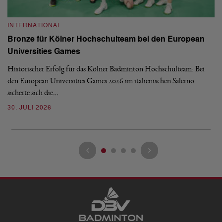
INTERNATIONAL
I
Bronze für Kölner Hochschulteam bei den European
N
Universities Games
i
Historischer Erfolg für das Kölner Badminton Hochschulteam: Bei
Me
den European Universities Games 2026 im italienischen Salerno
Tu
sicherte sich die…
ke
30. JULI 2026
23