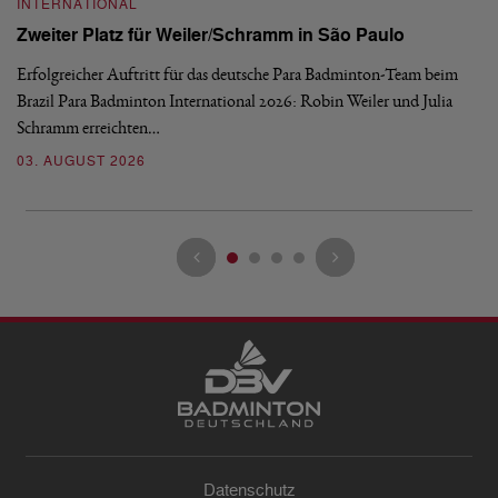
INTERNATIONAL
I
Zweiter Platz für Weiler/Schramm in São Paulo
D
Erfolgreicher Auftritt für das deutsche Para Badminton-Team beim
Di
Brazil Para Badminton International 2026: Robin Weiler und Julia
de
Schramm erreichten…
Gl
03. AUGUST 2026
28
Datenschutz