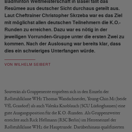
Badminton Weltmeisterschaft in Basel fällt das
Resümee aus deutscher Sicht durchaus geteilt aus.
Laut Cheftrainer Christopher Skrzeba war es das Ziel
mit möglichst allen deutschen Teilnehmern die K.O.-
Runden zu erreichen. Dazu war es nötig in der
jeweiligen Vorrunden-Gruppe unter die ersten Zwei zu
kommen. Nach der Auslosung war bereits klar, dass
dies ein schwieriges Unterfangen würde.
VON WILHELM SEIBERT
Souverän als Gruppenerste erspielten sich in den Einzeln der
Rollstuhlklasse WH1 Thomas Wandschneider, Young-Chin Mi (beide
VfL Grasdorf) als auch Valeska Knoblauch (SCU Lüdinghausen) eine
gute Ausgangsposition für die K.O.-Runden. Als Gruppenzweiter
erreichte auch Rick Hellmann (RSC Berlin) im Herreneinzel der
Rollstuhlklasse WH2 die Hauptrunde. Darüberhinaus qualifizierten