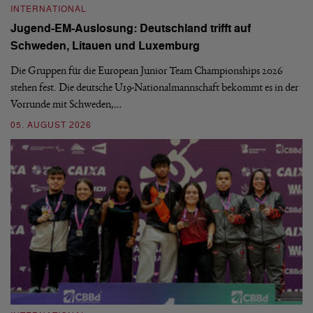
INTERNATIONAL
I
Jugend-EM-Auslosung: Deutschland trifft auf
B
Schweden, Litauen und Luxemburg
S
Die Gruppen für die European Junior Team Championships 2026
De
stehen fest. Die deutsche U19-Nationalmannschaft bekommt es in der
ve
Vorrunde mit Schweden,…
gr
05. AUGUST 2026
03