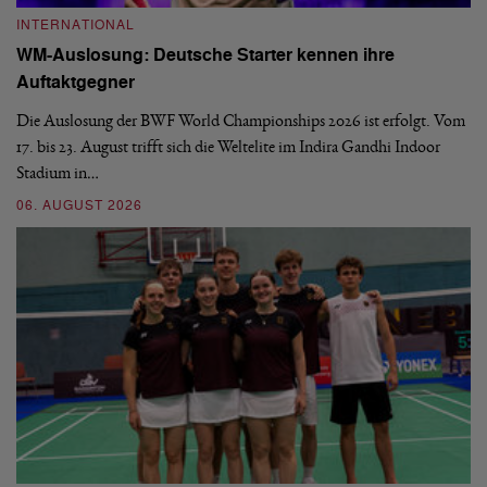
INTERNATIONAL
I
WM-Auslosung: Deutsche Starter kennen ihre
B
Auftaktgegner
U
d
Die Auslosung der BWF World Championships 2026 ist erfolgt. Vom
Hi
17. bis 23. August trifft sich die Weltelite im Indira Gandhi Indoor
de
Stadium in…
si
06. AUGUST 2026
30