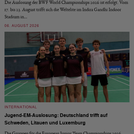
d
Die Auslosung der BWF World Championships 2026 ist erfolgt. Vom
Hi
17. bis 23. August trifft sich die Weltelite im Indira Gandhi Indoor
de
Stadium in…
si
06. AUGUST 2026
30
INTERNATIONAL
I
Jugend-EM-Auslosung: Deutschland trifft auf
B
Schweden, Litauen und Luxemburg
S
Die Gruppen für die European Junior Team Championships 2026
De