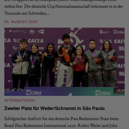
stehen fest. Die deutsche U19-Nationalmannschaft bekommt es in der
ve
Vorrunde mit Schweden,…
gr
05. AUGUST 2026
03
INTERNATIONAL
I
Zweiter Platz für Weiler/Schramm in São Paulo
D
Erfolgreicher Auftritt für das deutsche Para Badminton-Team beim
Di
Brazil Para Badminton International 2026: Robin Weiler und Julia
de