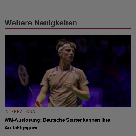
Weitere Neuigkeiten
INTERNATIONAL
I
WM-Auslosung: Deutsche Starter kennen ihre
B
Auftaktgegner
U