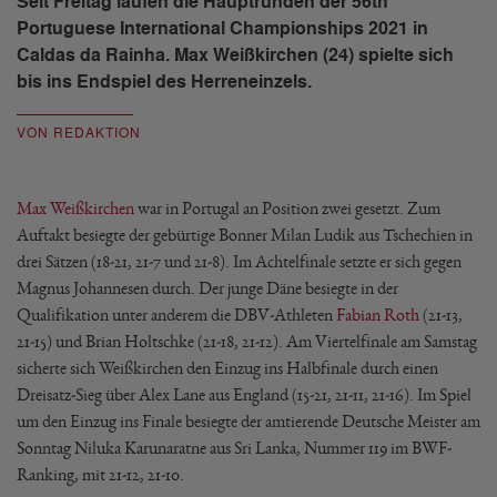
Seit Freitag laufen die Hauptrunden der 56th
Portuguese International Championships 2021 in
Caldas da Rainha. Max Weißkirchen (24) spielte sich
bis ins Endspiel des Herreneinzels.
VON REDAKTION
Max Weißkirchen
war in Portugal an Position zwei gesetzt. Zum
Auftakt besiegte der gebürtige Bonner Milan Ludik aus Tschechien in
drei Sätzen (18-21, 21-7 und 21-8). Im Achtelfinale setzte er sich gegen
Magnus Johannesen durch. Der junge Däne besiegte in der
Qualifikation unter anderem die DBV-Athleten
Fabian Roth
(21-13,
21-15) und Brian Holtschke (21-18, 21-12). Am Viertelfinale am Samstag
sicherte sich Weißkirchen den Einzug ins Halbfinale durch einen
Dreisatz-Sieg über Alex Lane aus England (15-21, 21-11, 21-16). Im Spiel
um den Einzug ins Finale besiegte der amtierende Deutsche Meister am
Sonntag Niluka Karunaratne aus Sri Lanka, Nummer 119 im BWF-
Ranking, mit 21-12, 21-10.