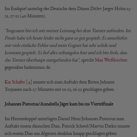
Im Endspiel unterlag der Deutsche dem Dänen Ditlev Jaeger Holm 15-
21, 17-21 (40 Minuten).
"Insgesamt bin ich mit meiner Leistung bei dem Turnier zufrieden. Im
Finale habe ich heute leider nicht ganz so gut gespielt. Es unterliefen
mir viele einfache Fehler und mein Gegner hat sehr solide und
konstant gespielt. Es lief alles reibungslos hier und ich bin froh, dass
das Turnier überhaupt stattgefunden hat",
spricht
Max Weißkirchen
gegenüber badminton.de.
Kai Schäfer
[4] musste sich zum Auftakt dem Briten Johnnie
Torjussen nach 27 Minuten mit 10-21, 16-21 geschlagen geben.
Johannes Pistorius/Annabella Jäger kam bis ins Viertelfinale
Im Herrendoppel unterlagen Daniel Hess/Johannes Pistorius zum
Auftakt einem dänischen Duo, Patrick Scheiel/Marvin Datko musste
sich einem Duo aus Algerien denkbar knapp geschlagen geben.