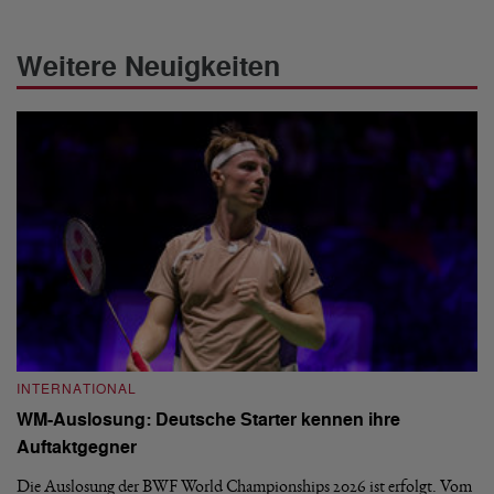
Weitere Neuigkeiten
INTERNATIONAL
I
WM-Auslosung: Deutsche Starter kennen ihre
B
Auftaktgegner
U
d
Die Auslosung der BWF World Championships 2026 ist erfolgt. Vom
Hi