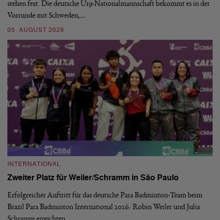
stehen fest. Die deutsche U19-Nationalmannschaft bekommt es in der
ve
Vorrunde mit Schweden,…
gr
05. AUGUST 2026
03
INTERNATIONAL
I
Zweiter Platz für Weiler/Schramm in São Paulo
D
Erfolgreicher Auftritt für das deutsche Para Badminton-Team beim
Di
Brazil Para Badminton International 2026: Robin Weiler und Julia
de
Schramm erreichten…
Gl