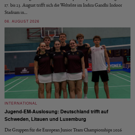
17. bis 23. August trifft sich die Weltelite im Indira Gandhi Indoor
de
Stadium in…
si
06. AUGUST 2026
30
INTERNATIONAL
I
Jugend-EM-Auslosung: Deutschland trifft auf
B
Schweden, Litauen und Luxemburg
S
Die Gruppen für die European Junior Team Championships 2026
De