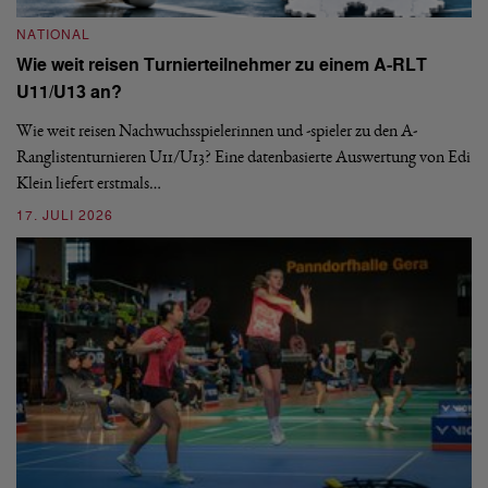
NATIONAL
N
Wie weit reisen Turnierteilnehmer zu einem A-RLT
S
U11/U13 an?
De
nä
Wie weit reisen Nachwuchsspielerinnen und -spieler zu den A-
ei
-
Ranglistenturnieren U11/U13? Eine datenbasierte Auswertung von Edi
Klein liefert erstmals…
09
17. JULI 2026
N