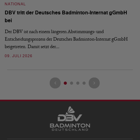
NATIONAL
H
DBV tritt der Deutsches Badminton-Internat gGmbH
De
bei
Ze
Bu
Der DBV ist nach einem längeren Abstimmungs- und
Entscheidungsprozess der Deutsches Badminton-Internat gGmbH
07
beigetreten. Damit setzt der…
09. JULI 2026