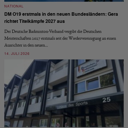
NATIONAL
E
DM O19 erstmals in den neuen Bundesländern: Gera
Mi
richtet Titelkämpfe 2027 aus
Mo
de
Der Deutsche Badminton-Verband vergibt die Deutschen
Meisterschaften 2027 erstmals seit der Wiedervereinigung an einen
08
Ausrichter in den neuen…
14. JULI 2026
N
S