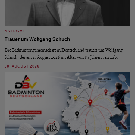
NATIONAL
N
Trauer um Wolfgang Schuch
D
b
Die Badmintongemeinschaft in Deutschland trauert um Wolfgang
Schuch, der am 2. August 2026 im Alter von 84 Jahren verstarb.
De
En
08. AUGUST 2026
be
09