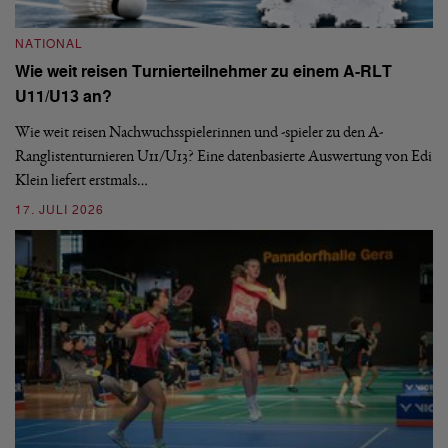
NATIONAL
Wie weit reisen Turnierteilnehmer zu einem A-RLT
N
U11/U13 an?
S
Wie weit reisen Nachwuchsspielerinnen und -spieler zu den A-
Ranglistenturnieren U11/U13? Eine datenbasierte Auswertung von Edi
De
Klein liefert erstmals…
nä
ei
17. JULI 2026
09