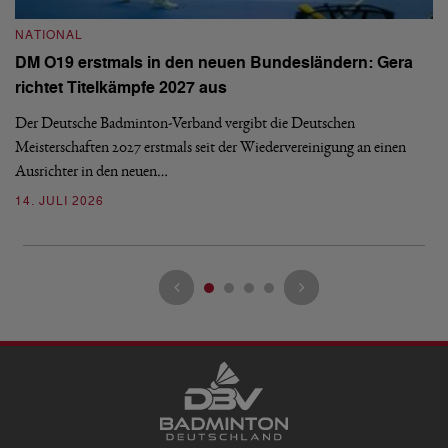
NATIONAL
N
DM O19 erstmals in den neuen Bundesländern: Gera
E
richtet Titelkämpfe 2027 aus
Mi
Der Deutsche Badminton-Verband vergibt die Deutschen
Mo
Meisterschaften 2027 erstmals seit der Wiedervereinigung an einen
de
Ausrichter in den neuen…
08
14. JULI 2026