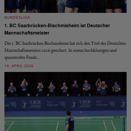
BUNDESLIGA
B
1. BC Saarbrücken-Bischmisheim ist Deutscher
Fi
Mannschaftsmeister
aus
We
d
Ba
Der 1. BC Saarbrücken-Bischmisheim hat sich den Titel des Deutschen
st
Mannschaftsmeisters 2026 gesichert. In einem hochklassigen und
spannenden Finale…
16
19. APRIL 2026