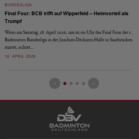
BUNDESLIGA
Wi
Final Four: BCB trifft auf Wipperfeld – Heimvorteil als
Es
Trumpf
Bl
de
Wenn am Samstag, 18. April 2026, um 16:00 Uhr das Final Four der 1.
Badminton Bundesliga in der Joachim-Deckarm-Halle in Saarbrücken
2
startet, richtet…
16. APRIL 2026