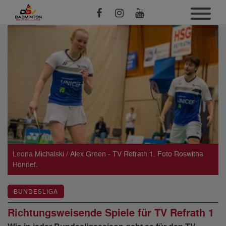
Leona Michalski / Alex Green - TV Refrath 1. Foto Roswitha
Honnef.
BUNDESLIGA
Richtungsweisende Spiele für TV Refrath 1