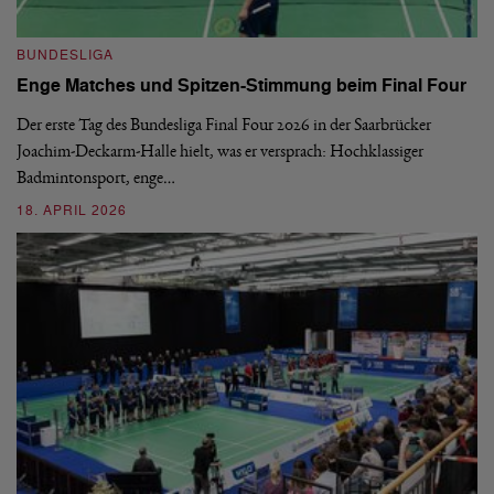
B
BUNDESLIGA
1.
Enge Matches und Spitzen-Stimmung beim Final Four
De
Wo
Der erste Tag des Bundesliga Final Four 2026 in der Saarbrücker
si
Joachim-Deckarm-Halle hielt, was er versprach: Hochklassiger
Badmintonsport, enge…
2
18. APRIL 2026
B