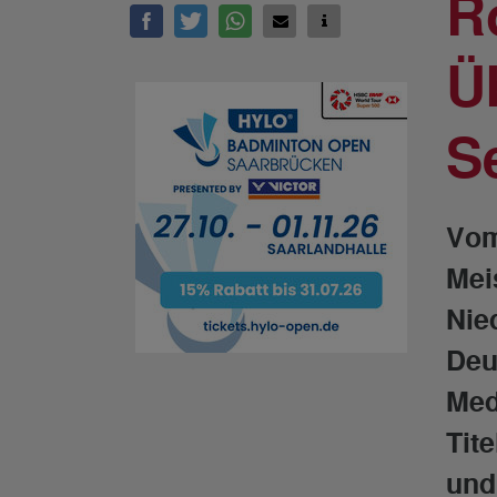
R
Ü
S
Vom
Mei
Nie
Deu
Med
Tit
und