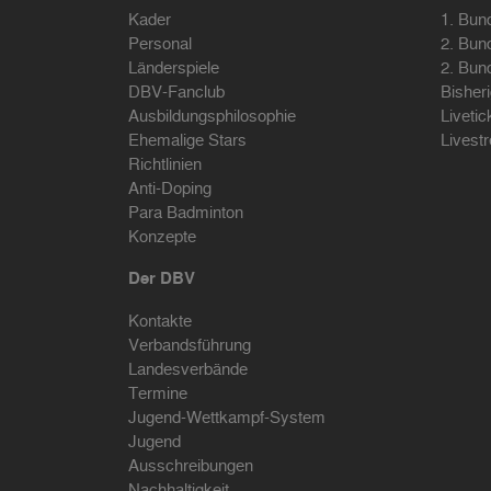
Kader
1. Bun
Personal
2. Bun
Länderspiele
2. Bun
DBV-Fanclub
Bisher
Ausbildungsphilosophie
Livetic
Ehemalige Stars
Livest
Richtlinien
Anti-Doping
Para Badminton
Konzepte
Der DBV
Kontakte
Verbandsführung
Landesverbände
Termine
Jugend-Wettkampf-System
Jugend
Ausschreibungen
Nachhaltigkeit