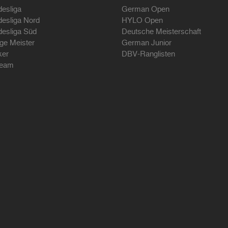
desliga
German Open
desliga Nord
HYLO Open
desliga Süd
Deutsche Meisterschaft
ige Meister
German Junior
ker
DBV-Ranglisten
ream