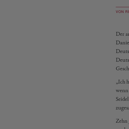
VON R
Der a
Daniel
Deuts
Deuts
Gesch
„Ich 
wenn i
Seide
zuges
Zehn 