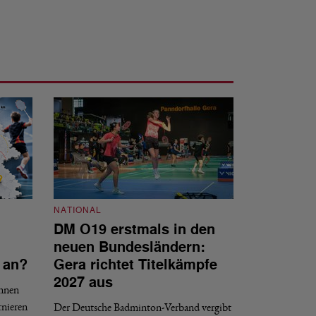
NATIONAL
DM O19 erstmals in den
NATIONAL
neuen Bundesländern:
DBV tritt d
 an?
Gera richtet Titelkämpfe
Internat gG
2027 aus
innen
Der DBV ist nach 
rnieren
Der Deutsche Badminton-Verband vergibt
Entscheidungsproze