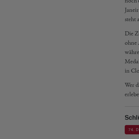
noch 
Janei
steht
Die Z
ohne 
währe
Medai
in Cl
Wer d
erlebe
Schl
74. 