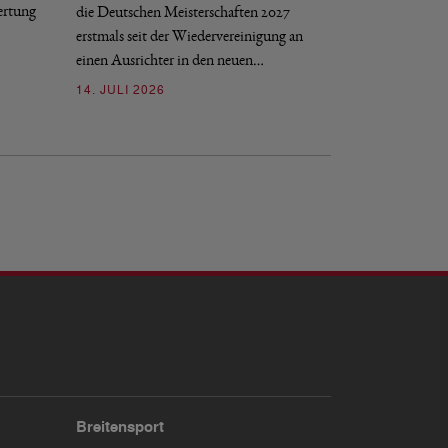
ertung
die Deutschen Meisterschaften 2027
gGmbH beigetreten
erstmals seit der Wiedervereinigung an
09. JULI 2026
einen Ausrichter in den neuen…
14. JULI 2026
Breitensport