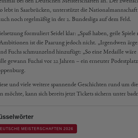
einmal bei den Deutschen Meisterschaften an. Der zweif
ro lebt in Saarbrücken, unterstützt die Nationalmannschaft 
 auch noch regelmäßig in der 2. Bundesliga auf dem Feld.
ielsetzung formuliert Seidel klar: „Spaß haben, geile Spie
Ambitionen ist die Paarung jedoch nicht. „Irgendwen ärgern
nd Fuchs schmunzelnd hinzufügt: „So eine Medaille wäre 
lle gewann Fuchsi vor 22 Jahren – ein erneuter Podestpla
oppenburg.
iese und viele weitere spannende Geschichten rund um die
n möchte, kann sich bereits jetzt Tickets sichern unter ba
üsselwörter
DEUTSCHE MEISTERSCHAFTEN 2026