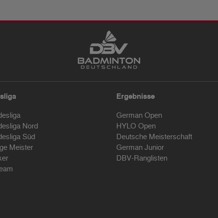
sliga
Ergebnisse
desliga
German Open
desliga Nord
HYLO Open
desliga Süd
Deutsche Meisterschaft
ige Meister
German Junior
ker
DBV-Ranglisten
ream