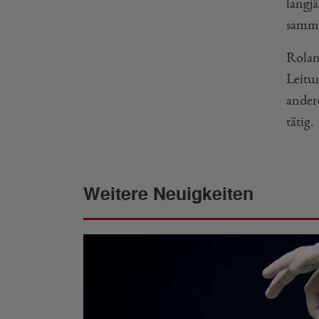
langj
samme
Rolan
Leitu
ander
tätig.
Weitere Neuigkeiten