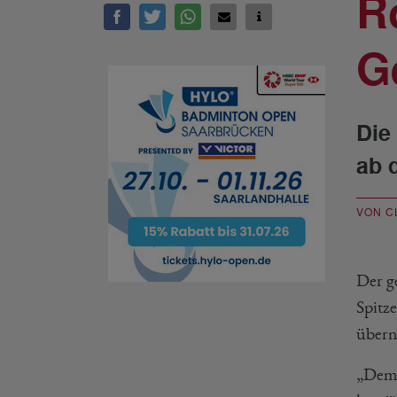
R
G
Die
ab 
VON C
Der g
Spitz
übern
„Dem 