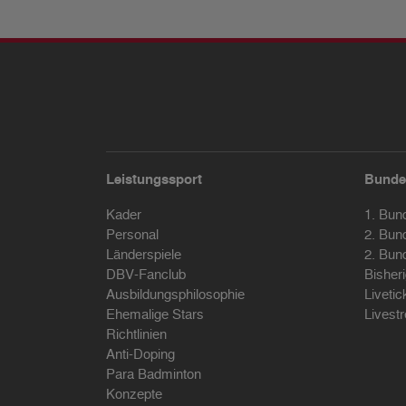
Leistungssport
Bunde
Kader
1. Bun
Personal
2. Bun
Länderspiele
2. Bun
DBV-Fanclub
Bisher
Ausbildungsphilosophie
Livetic
Ehemalige Stars
Livest
Richtlinien
Anti-Doping
Para Badminton
Konzepte