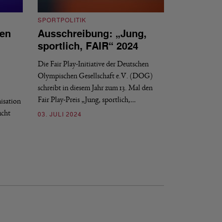
SPORTPOLITIK
ien
Ausschreibung: „Jung,
SPORTPOLITIK
sportlich, FAIR“ 2024
Gemeinsame
MAKKABI De
Die Fair Play-Initiative der Deutschen
Olympischen Gesellschaft e.V. (DOG)
Der 7. Oktober 202
schreibt in diesem Jahr zum 13. Mal den
Terrorangriffs der 
Fair Play-Preis „Jung, sportlich,…
isation
Menschen ermorde
ucht
03. JULI 2024
07. NOVEMBER 2