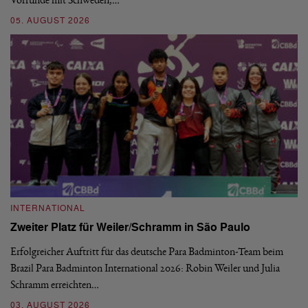
Vorrunde mit Schweden,…
gr
05. AUGUST 2026
03
INTERNATIONAL
I
Zweiter Platz für Weiler/Schramm in São Paulo
D
Erfolgreicher Auftritt für das deutsche Para Badminton-Team beim
Di
Brazil Para Badminton International 2026: Robin Weiler und Julia
de
Schramm erreichten…
Gl
03. AUGUST 2026
28