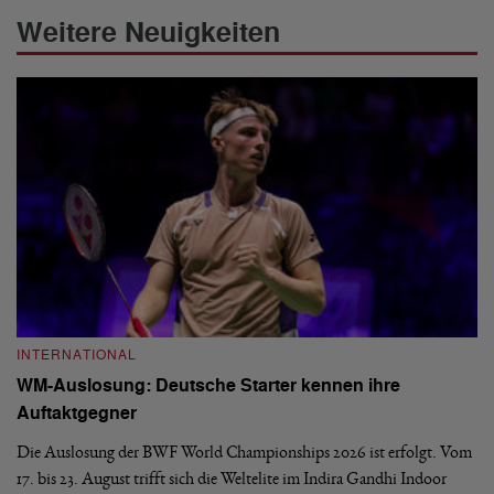
Weitere Neuigkeiten
INTERNATIONAL
I
WM-Auslosung: Deutsche Starter kennen ihre
B
Auftaktgegner
U
d
Die Auslosung der BWF World Championships 2026 ist erfolgt. Vom
Hi
17. bis 23. August trifft sich die Weltelite im Indira Gandhi Indoor
de