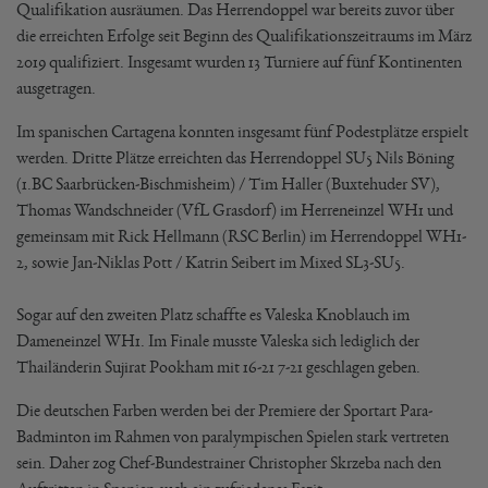
Qualifikation ausräumen. Das Herrendoppel war bereits zuvor über
die erreichten Erfolge seit Beginn des Qualifikationszeitraums im März
2019 qualifiziert. Insgesamt wurden 13 Turniere auf fünf Kontinenten
ausgetragen.
Im spanischen Cartagena konnten insgesamt fünf Podestplätze erspielt
werden. Dritte Plätze erreichten das Herrendoppel SU5 Nils Böning
(1.BC Saarbrücken-Bischmisheim) / Tim Haller (Buxtehuder SV),
Thomas Wandschneider (VfL Grasdorf) im Herreneinzel WH1 und
gemeinsam mit Rick Hellmann (RSC Berlin) im Herrendoppel WH1-
2, sowie Jan-Niklas Pott / Katrin Seibert im Mixed SL3-SU5.
Sogar auf den zweiten Platz schaffte es Valeska Knoblauch im
Dameneinzel WH1. Im Finale musste Valeska sich lediglich der
Thailänderin Sujirat Pookham mit 16-21 7-21 geschlagen geben.
Die deutschen Farben werden bei der Premiere der Sportart Para-
Badminton im Rahmen von paralympischen Spielen stark vertreten
sein. Daher zog Chef-Bundestrainer Christopher Skrzeba nach den