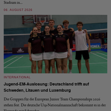
Stadium in…
si
06. AUGUST 2026
30
INTERNATIONAL
I
Jugend-EM-Auslosung: Deutschland trifft auf
B
Schweden, Litauen und Luxemburg
S
Die Gruppen für die European Junior Team Championships 2026
De
stehen fest. Die deutsche U19-Nationalmannschaft bekommt es in der
ve