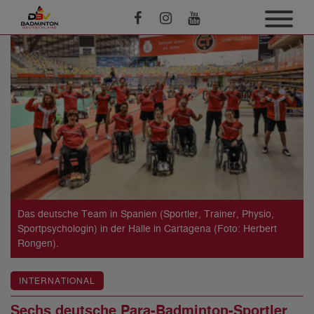
Das deutsche Team in Spanien (Sportler, Trainer, Physio,
Sportpsychologin) in der Halle in Cartagena (Foto: Herbert
Rongen).
INTERNATIONAL
Sechs deutsche Para-Badminton-Sportler