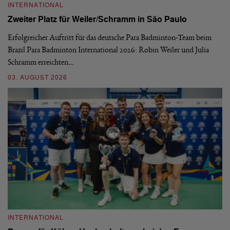
INTERNATIONAL
I
Zweiter Platz für Weiler/Schramm in São Paulo
D
Erfolgreicher Auftritt für das deutsche Para Badminton-Team beim
Di
Brazil Para Badminton International 2026: Robin Weiler und Julia
de
Schramm erreichten…
Gl
03. AUGUST 2026
28
INTERNATIONAL
I