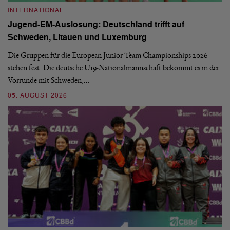
INTERNATIONAL
I
Jugend-EM-Auslosung: Deutschland trifft auf
B
Schweden, Litauen und Luxemburg
S
Die Gruppen für die European Junior Team Championships 2026
De
stehen fest. Die deutsche U19-Nationalmannschaft bekommt es in der
ve
Vorrunde mit Schweden,…
gr
05. AUGUST 2026
03