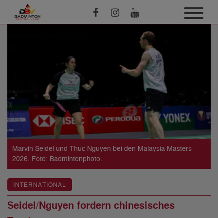
Marvin Seidel und Thuc Nguyen bei den Malaysia Masters
2026. Foto: Badmintonphoto.
INTERNATIONAL
Seidel/Nguyen fordern chinesisches