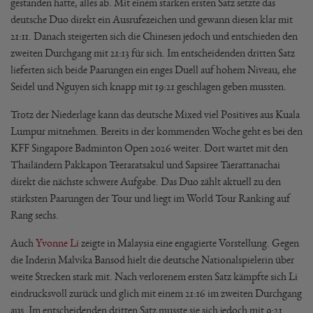
gestanden hatte, alles ab. Mit einem starken ersten Satz setzte das
deutsche Duo direkt ein Ausrufezeichen und gewann diesen klar mit
21:11. Danach steigerten sich die Chinesen jedoch und entschieden den
zweiten Durchgang mit 21:13 für sich. Im entscheidenden dritten Satz
lieferten sich beide Paarungen ein enges Duell auf hohem Niveau, ehe
Seidel und Nguyen sich knapp mit 19:21 geschlagen geben mussten.
Trotz der Niederlage kann das deutsche Mixed viel Positives aus Kuala
Lumpur mitnehmen. Bereits in der kommenden Woche geht es bei den
KFF Singapore Badminton Open 2026 weiter. Dort wartet mit den
Thailändern Pakkapon Teeraratsakul und Sapsiree Taerattanachai
direkt die nächste schwere Aufgabe. Das Duo zählt aktuell zu den
stärksten Paarungen der Tour und liegt im World Tour Ranking auf
Rang sechs.
Auch
Yvonne Li
zeigte in Malaysia eine engagierte Vorstellung. Gegen
die Inderin Malvika Bansod hielt die deutsche Nationalspielerin über
weite Strecken stark mit. Nach verlorenem ersten Satz kämpfte sich Li
eindrucksvoll zurück und glich mit einem 21:16 im zweiten Durchgang
aus. Im entscheidenden dritten Satz musste sie sich jedoch mit 9:21