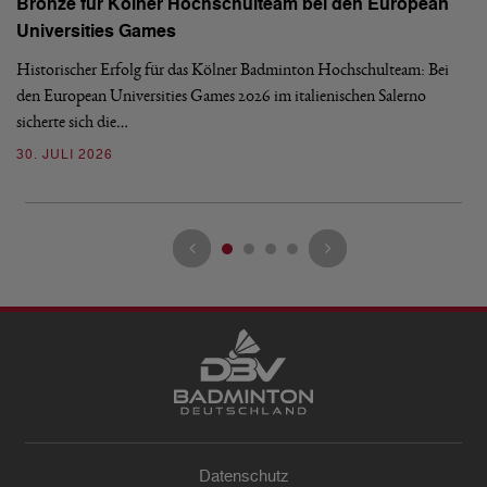
Bronze für Kölner Hochschulteam bei den European
N
Universities Games
i
Historischer Erfolg für das Kölner Badminton Hochschulteam: Bei
Me
den European Universities Games 2026 im italienischen Salerno
Tu
sicherte sich die…
ke
30. JULI 2026
23
Datenschutz