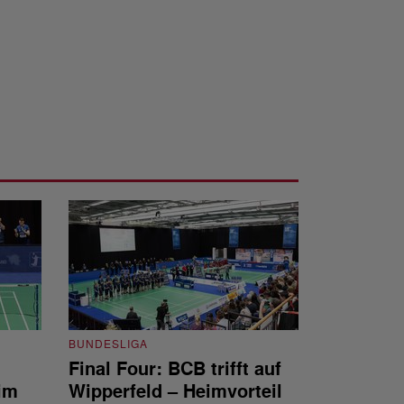
BUNDESLIGA
Final Four: BCB trifft auf
BUNDESLIGA
im
Wipperfeld – Heimvorteil
Final Four: W