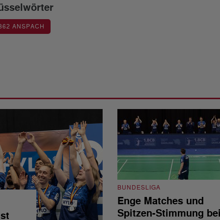
üsselwörter
862 ANSPACH
BUNDESLIGA
Enge Matches und
Spitzen-Stimmung be
st