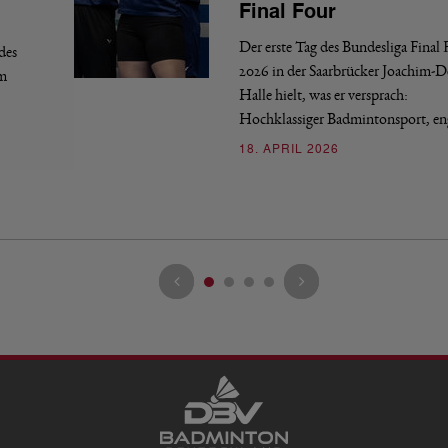
Final Four
Der erste Tag des Bundesliga Final
des
2026 in der Saarbrücker Joachim-
em
Halle hielt, was er versprach:
Hochklassiger Badmintonsport, e
18. APRIL 2026