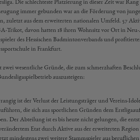
liga. Die schlechteste Platzierung in dieser Zeit war Rang 
eugung immer gebunden war an die Förderung von jungen
n, zuletzt aus dem erweiterten nationalen Umfeld. 57 Akti
A-Trikot, davon hatten 18 ihren Wohnsitz vor Ort in Neu
spieler des Hessischen Badmintonverbands und profitiert
ssportschule in Frankfurt.
bt zwei wesentliche Gründe, die zum schmerzhaften Beschlu
undesligaspielbetrieb auszusteigen:
rangig ist der Verlust der Leistungsträger und Vereins-I
uführen, die sich aus sportlichen Gründen dem Erstligaauf
en. Der Abteilung ist es bis heute nicht gelungen, die ent
erändertem Etat durch Aktive aus der erweiterten Region 
etzt mindestens zwei weitere Stammspieler aus berufliche