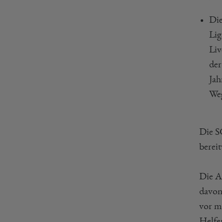
Die
Lig
Liv
der
Jah
Weg
Die S
berei
Die Ab
davon
vor mo
Helfe