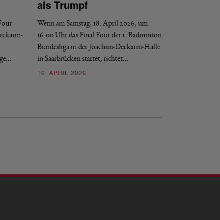
als Trumpf
Revanche
 Four
Wenn am Samstag, 18. April 2026, um
Wenn am Samstag, 1
Deckarm-
16:00 Uhr das Final Four der 1. Badminton
der 1. Badminton B
Bundesliga in der Joachim-Deckarm-Halle
Saarbrücken startet
nge…
in Saarbrücken startet, richtet…
16. APRIL 2026
16. APRIL 2026