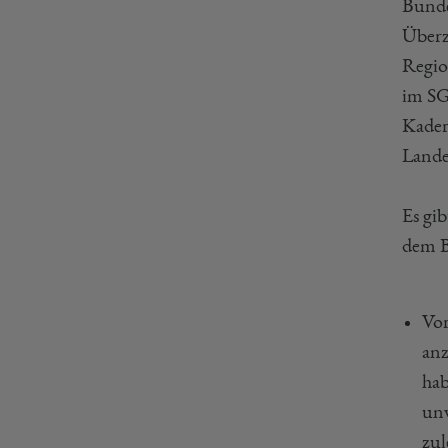
Bundes
Überz
Regio
im SG
Kader
Lande
Es gi
dem B
Vor
anz
hab
unv
zul