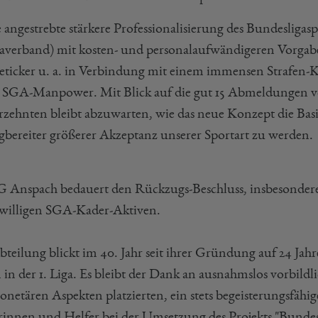
 angestrebte stärkere Professionalisierung des Bundesliga
averband) mit kosten- und personalaufwändigeren Vorgaben
eticker u. a. in Verbindung mit einem immensen Strafen-K
 SGA-Manpower. Mit Blick auf die gut 15 Abmeldungen vo
rzehnten bleibt abzuwarten, wie das neue Konzept die Ba
bereiter größerer Akzeptanz unserer Sportart zu werden.
G Anspach bedauert den Rückzugs-Beschluss, insbesondere a
twilligen SGA-Kader-Aktiven.
teilung blickt im 40. Jahr seit ihrer Gründung auf 24 Jahre
 in der 1. Liga. Es bleibt der Dank an ausnahmslos vorbildl
netären Aspekten platzierten, ein stets begeisterungsfähig
rinnen und Helfer bei der Umsetzung des Projekts "Bundes