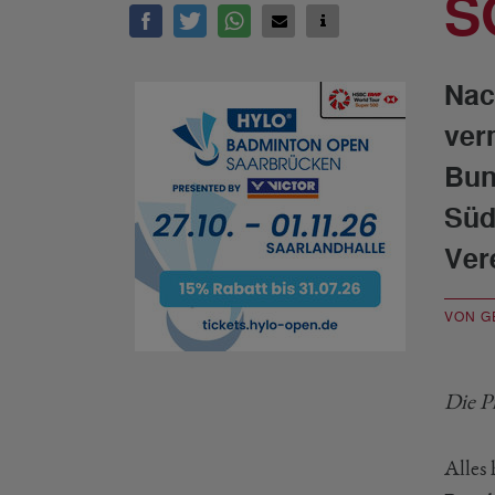
S
Nac
ver
Bun
Süd
Ver
VON G
Die P
Alles