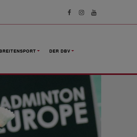
BREITENSPORT
DER DBV