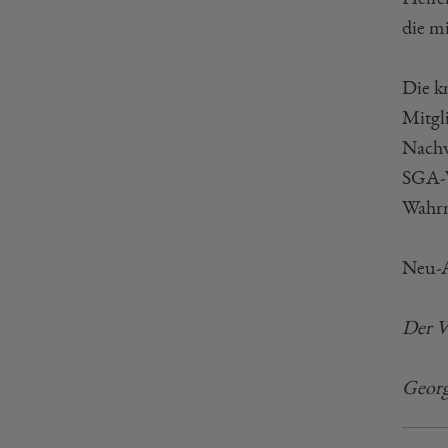
die m
Die k
Mitgl
Nachw
SGA-V
Wahrn
Neu-A
Der V
Georg