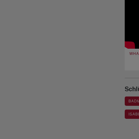
WHA
Schl
BAD
ISAB