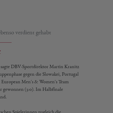
ebenso verdient gehabt
Z
,
sagte DBV-Sportdirektor Martin Kranitz
uppenphase gegen die Slowakei, Portugal
 den European Men's & Women's Team
ar gewonnen (3:0). Im Halbfinale
and.
schen Spielerinnen zugleich die