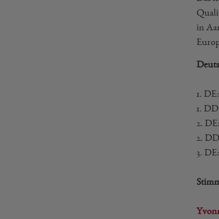
Quali
in Aa
Europ
Deuts
1. DE
1. DD
2. DE
2. D
3. DE
Stimm
Yvonn