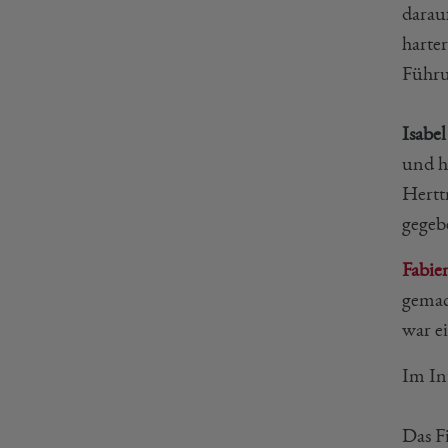
darau
harte
Führu
Isabe
und h
Hertt
gegeb
Fabie
gemac
war ei
Im In
Das F