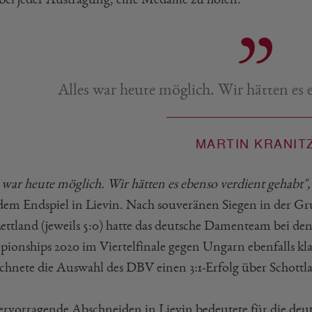
Alles war heute möglich. Wir hätten es 
MARTIN KRANIT
s war heute möglich. Wir hätten es ebenso verdient gehabt"
dem Endspiel in Lievin. Nach souveränen Siegen in der Gr
ettland (jeweils 5:0) hatte das deutsche Damenteam bei
ionships 2020 im Viertelfinale gegen Ungarn ebenfalls kl
ichnete die Auswahl des DBV einen 3:1-Erfolg über Schottl
ervorragende Abschneiden in Lievin bedeutete für die deut