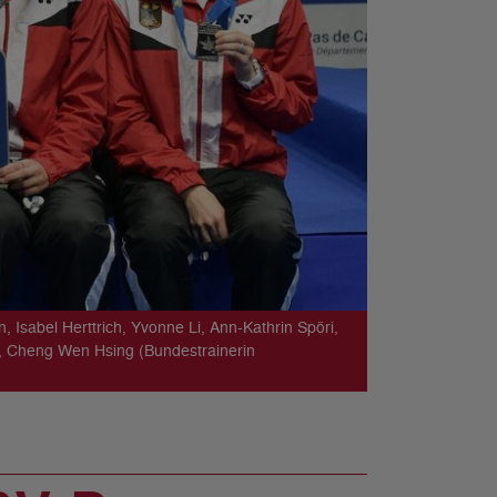
Isabel Herttrich, Yvonne Li, Ann-Kathrin Spöri,
z, Cheng Wen Hsing (Bundestrainerin