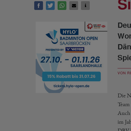
S
Deu
Wom
Dän
Spi
VON R
Die N
Team 
Auch 
im Jah
DBV b