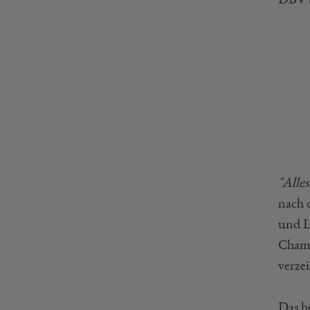
"Alle
nach 
und L
Champ
verze
Das h