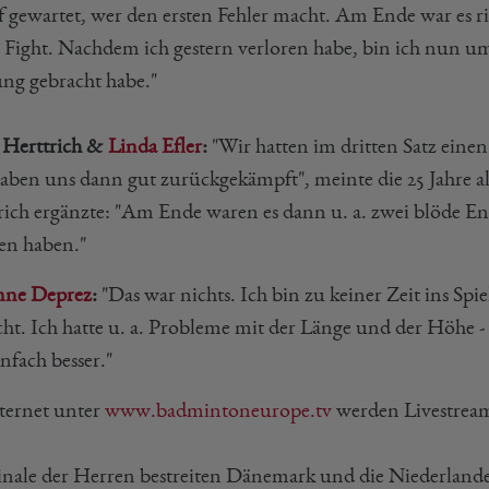
f gewartet, wer den ersten Fehler macht. Am Ende war es ric
r Fight. Nachdem ich gestern verloren habe, bin ich nun um
ng gebracht habe."
l Herttrich &
Linda Efler
:
"Wir hatten im dritten Satz einen 
aben uns dann gut zurückgekämpft", meinte die 25 Jahre a
rich ergänzte: "Am Ende waren es dann u. a. zwei blöde E
en haben."
nne Deprez
:
"Das war nichts. Ich bin zu keiner Zeit ins Sp
ht. Ich hatte u. a. Probleme mit der Länge und der Höhe - h
nfach besser."
ternet unter
www.badmintoneurope.tv
werden Livestreams
inale der Herren bestreiten Dänemark und die Niederlande