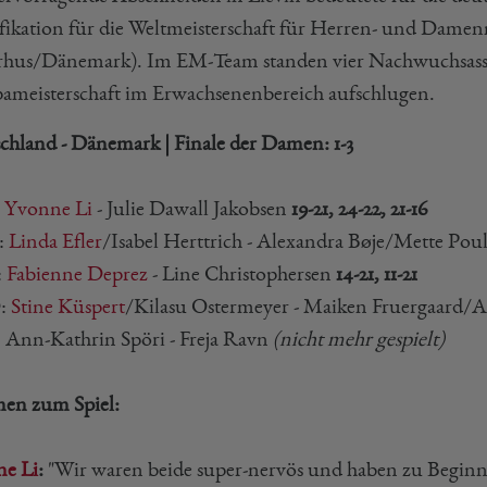
fikation für die Weltmeisterschaft für Herren- und Damen
rhus/Dänemark). Im EM-Team standen vier Nachwuchsasse, d
ameisterschaft im Erwachsenenbereich aufschlugen.
chland - Dänemark | Finale der Damen: 1-3
:
Yvonne Li
- Julie Dawall Jakobsen
19-21, 24-22, 21-16
:
Linda Efler
/Isabel Herttrich - Alexandra Bøje/Mette Pou
:
Fabienne Deprez
- Line Christophersen
14-21, 11-21
D:
Stine Küspert
/Kilasu Ostermeyer - Maiken Fruergaard
: Ann-Kathrin Spöri - Freja Ravn
(nicht mehr gespielt)
en zum Spiel:
e Li
:
"Wir waren beide super-nervös und haben zu Beginn b