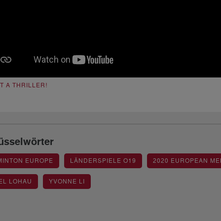
T A THRILLER!
üsselwörter
MINTON EUROPE
LÄNDERSPIELE O19
2020 EUROPEAN ME
EL LOHAU
YVONNE LI