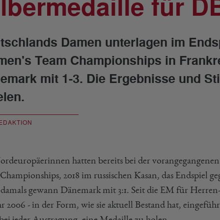
ilbermedaille für 
tschlands Damen unterlagen im Endsp
en's Team Championships in Frankre
emark mit 1-3. Die Ergebnisse und S
elen.
EDAKTION
ordeuropäerinnen hatten bereits bei der vorangegangen
Championships, 2018 im russischen Kasan, das Endspiel ge
damals gewann Dänemark mit 3:1. Seit die EM für Herren
r 2006 - in der Form, wie sie aktuell Bestand hat, eingefüh
ei jeder Austragung, eine Medaille zu holen.