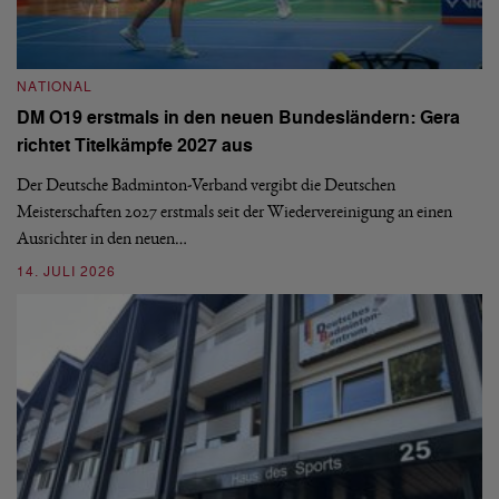
N
NATIONAL
E
DM O19 erstmals in den neuen Bundesländern: Gera
Mi
richtet Titelkämpfe 2027 aus
Mo
de
Der Deutsche Badminton-Verband vergibt die Deutschen
Meisterschaften 2027 erstmals seit der Wiedervereinigung an einen
08
Ausrichter in den neuen…
14. JULI 2026