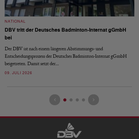
N
S
NATIONAL
H
DBV tritt der Deutsches Badminton-Internat gGmbH
De
bei
Ze
Bu
Der DBV ist nach einem längeren Abstimmungs- und
Entscheidungsprozess der Deutsches Badminton-Internat gGmbH
07
beigetreten. Damit setzt der…
09. JULI 2026