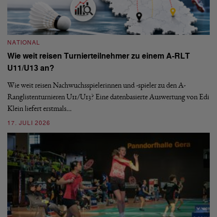
NATIONAL
N
Wie weit reisen Turnierteilnehmer zu einem A-RLT
S
U11/U13 an?
De
nä
Wie weit reisen Nachwuchsspielerinnen und -spieler zu den A-
ei
-
Ranglistenturnieren U11/U13? Eine datenbasierte Auswertung von Edi
Klein liefert erstmals…
09
17. JULI 2026