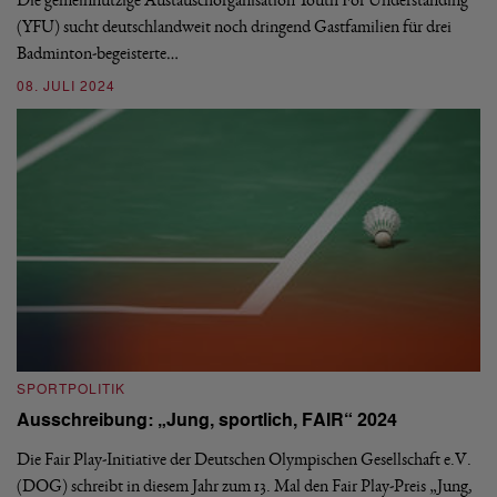
Die gemeinnützige Austauschorganisation Youth For Understanding
La
(YFU) sucht deutschlandweit noch dringend Gastfamilien für drei
Badminton-begeisterte…
0
08. JULI 2024
S
SPORTPOLITIK
„
Ausschreibung: „Jung, sportlich, FAIR“ 2024
B
Die Fair Play-Initiative der Deutschen Olympischen Gesellschaft e.V.
„D
(DOG) schreibt in diesem Jahr zum 13. Mal den Fair Play-Preis „Jung,
We