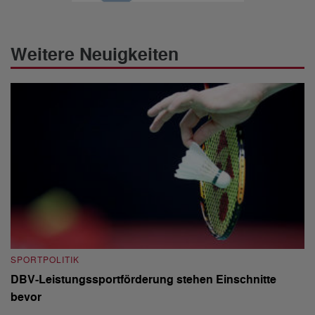
Weitere Neuigkeiten
SPORTPOLITIK
S
DBV-Leistungssportförderung stehen Einschnitte
G
bevor
D