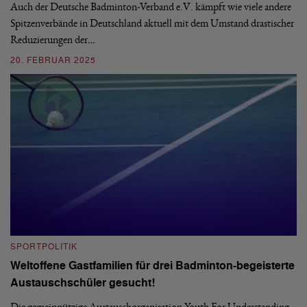
and
Auch der Deutsche Badminton-Verband e.V. kämpft wie viele andere
De
Spitzenverbände in Deutschland aktuell mit dem Umstand drastischer
Te
Reduzierungen der…
er
20. FEBRUAR 2025
0
SPORTPOLITIK
S
Weltoffene Gastfamilien für drei Badminton-begeisterte
E
Austauschschüler gesucht!
Im
De