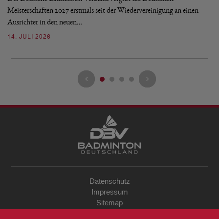
Mo
Meisterschaften 2027 erstmals seit der Wiedervereinigung an einen
de
Ausrichter in den neuen…
08
14. JULI 2026
Datenschutz
Impressum
Sitemap
Kontakt