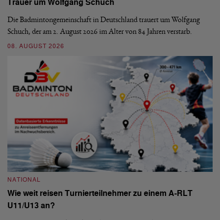
Trauer um Wolfgang Schuch
D
b
Die Badmintongemeinschaft in Deutschland trauert um Wolfgang
Schuch, der am 2. August 2026 im Alter von 84 Jahren verstarb.
De
En
08. AUGUST 2026
be
09
NATIONAL
Wie weit reisen Turnierteilnehmer zu einem A-RLT
N
U11/U13 an?
S