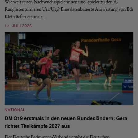
Wie weit reisen Nachwuchsspielerinnen und -spieler zu den A-
Ranglistenturnieren U11/U13? Eine datenbasierte Auswertung von Edi
De
Klein liefert erstmals…
nä
ei
17. JULI 2026
09
NATIONAL
N
DM O19 erstmals in den neuen Bundesländern: Gera
E
richtet Titelkämpfe 2027 aus
Mi
Der Deutsche Badminton-Verband vergibt die Deutschen