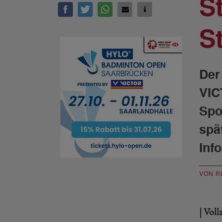
S
S
Der
VIC
Spo
spä
Inf
VON R
| Vol