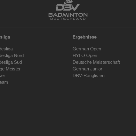
sliga
Ergebnisse
desliga
German Open
desliga Nord
HYLO Open
desliga Süd
Deutsche Meisterschaft
ige Meister
German Junior
ker
DBV-Ranglisten
ream