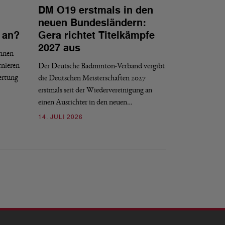
DM O19 erstmals in den
NATIONAL
neuen Bundesländern:
DBV tritt d
 an?
Gera richtet Titelkämpfe
Internat gG
2027 aus
innen
Der DBV ist nach 
rnieren
Der Deutsche Badminton-Verband vergibt
Entscheidungsproze
ertung
die Deutschen Meisterschaften 2027
gGmbH beigetreten
erstmals seit der Wiedervereinigung an
09. JULI 2026
einen Ausrichter in den neuen…
14. JULI 2026