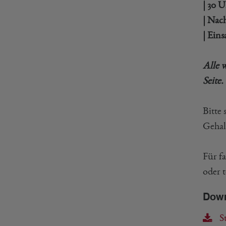
| 30 U
| Nach
| Ein
Alle 
Seite.
Bitte
Gehal
Für f
oder t
Dow
St