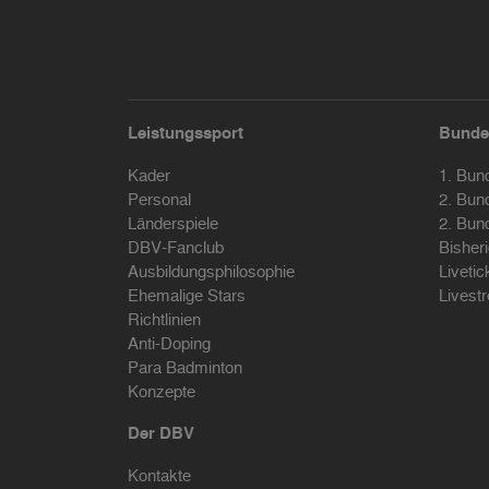
Leistungssport
Bunde
Kader
1. Bun
Personal
2. Bun
Länderspiele
2. Bun
DBV-Fanclub
Bisher
Ausbildungsphilosophie
Livetic
Ehemalige Stars
Livest
Richtlinien
Anti-Doping
Para Badminton
Konzepte
Der DBV
Kontakte