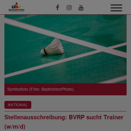
Symbolfoto (Foto: BadmintonPhoto).
NATIONAL
Stellenausschreibung: BVRP sucht Trainer
(w/m/d)