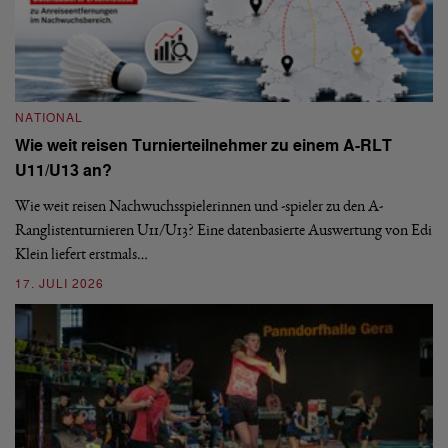
NATIONAL
Wie weit reisen Turnierteilnehmer zu einem A-RLT
N
U11/U13 an?
S
Wie weit reisen Nachwuchsspielerinnen und -spieler zu den A-
Ranglistenturnieren U11/U13? Eine datenbasierte Auswertung von Edi
De
Klein liefert erstmals…
nä
ei
17. JULI 2026
09