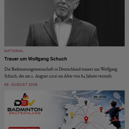
NATIONAL
N
Trauer um Wolfgang Schuch
D
b
Die Badmintongemeinschaft in Deutschland trauert um Wolfgang
Schuch, der am 2. August 2026 im Alter von 84 Jahren verstarb.
De
En
08. AUGUST 2026
be
09