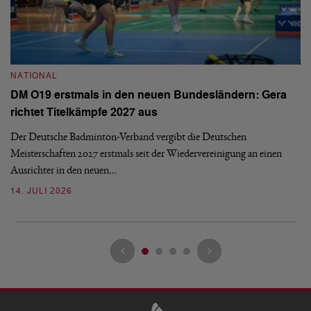
NATIONAL
N
DM O19 erstmals in den neuen Bundesländern: Gera
E
richtet Titelkämpfe 2027 aus
Mi
Der Deutsche Badminton-Verband vergibt die Deutschen
Mo
Meisterschaften 2027 erstmals seit der Wiedervereinigung an einen
de
Ausrichter in den neuen…
08
14. JULI 2026