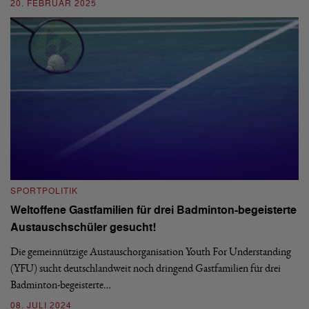
20. FEBRUAR 2025
0
SPORTPOLITIK
S
Weltoffene Gastfamilien für drei Badminton-begeisterte
E
Austauschschüler gesucht!
Im
De
Die gemeinnützige Austauschorganisation Youth For Understanding
La
(YFU) sucht deutschlandweit noch dringend Gastfamilien für drei
Badminton-begeisterte…
0
08. JULI 2024