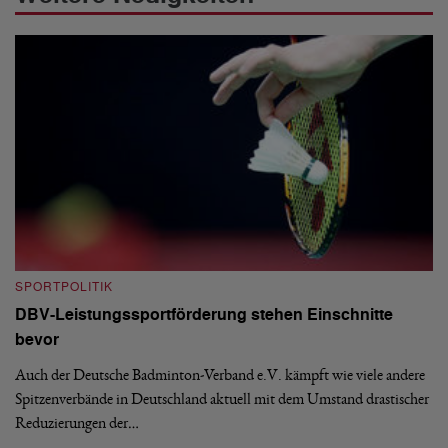
SPORTPOLITIK
S
DBV-Leistungssportförderung stehen Einschnitte
G
bevor
D
and
Auch der Deutsche Badminton-Verband e.V. kämpft wie viele andere
De
Spitzenverbände in Deutschland aktuell mit dem Umstand drastischer
Te
Reduzierungen der…
er