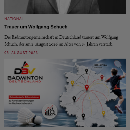
NATIONAL
N
Trauer um Wolfgang Schuch
D
b
Die Badmintongemeinschaft in Deutschland trauert um Wolfgang
Schuch, der am 2. August 2026 im Alter von 84 Jahren verstarb.
De
En
08. AUGUST 2026
be
09