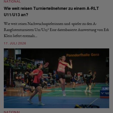
NATIONAL
Wie weit reisen Turnierteilnehmer zu einem A-RLT
N
U11/U13 an?
S
Wie weit reisen Nachwuchsspielerinnen und -spieler zu den A-
Ranglistenturnieren U11/U13? Eine datenbasierte Auswertung von Edi
De
Klein liefert erstmals…
nä
ei
17. JULI 2026
09
NATIONAL