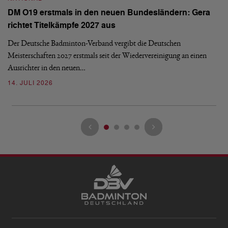
N
DM O19 erstmals in den neuen Bundesländern: Gera
E
richtet Titelkämpfe 2027 aus
Mi
Der Deutsche Badminton-Verband vergibt die Deutschen
Mo
Meisterschaften 2027 erstmals seit der Wiedervereinigung an einen
de
Ausrichter in den neuen…
08
14. JULI 2026