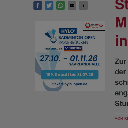
S
M
in
Zur
der
sch
eng
Stu
VON R