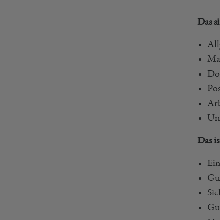
Das s
All
Mat
Do
Pos
Arb
Unt
Das is
Ein
Gut
Si
Gut