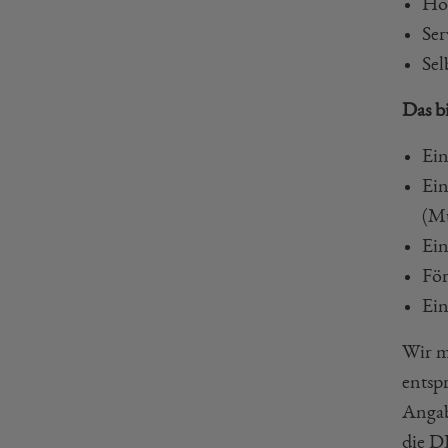
Ho
Ser
Sel
Das b
Ein
Ein
(M
Ein
För
Ein
Wir m
entsp
Angab
die D