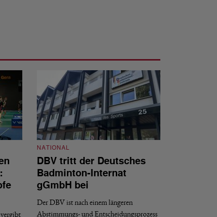
NATIONAL
en
DBV tritt der Deutsches
NATIONAL
:
Badminton-Internat
Stellenauss
pfe
gGmbH bei
Sportdirekt
Der DBV ist nach einem längeren
Der Deutsche Badm
Abstimmungs- und Entscheidungsprozess
vergibt
nächstmöglichen Ze