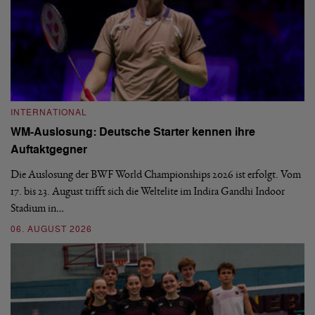
INTERNATIONAL
I
WM-Auslosung: Deutsche Starter kennen ihre
B
Auftaktgegner
U
d
Die Auslosung der BWF World Championships 2026 ist erfolgt. Vom
Hi
17. bis 23. August trifft sich die Weltelite im Indira Gandhi Indoor
de
Stadium in…
si
06. AUGUST 2026
30