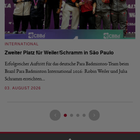
INTERNATIONAL
I
Zweiter Platz für Weiler/Schramm in São Paulo
D
Erfolgreicher Auftritt für das deutsche Para Badminton-Team beim
Di
Brazil Para Badminton International 2026: Robin Weiler und Julia
de
Schramm erreichten…
Gl
03. AUGUST 2026
28