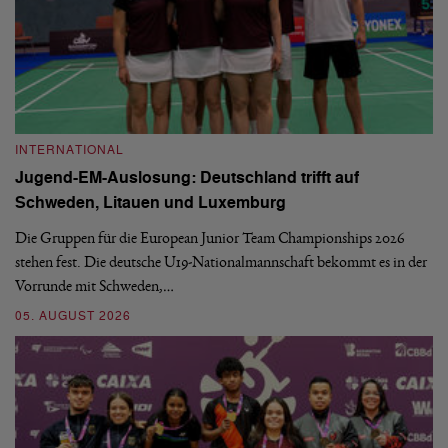
INTERNATIONAL
I
Jugend-EM-Auslosung: Deutschland trifft auf
B
Schweden, Litauen und Luxemburg
S
Die Gruppen für die European Junior Team Championships 2026
De
stehen fest. Die deutsche U19-Nationalmannschaft bekommt es in der
ve
Vorrunde mit Schweden,…
gr
05. AUGUST 2026
03