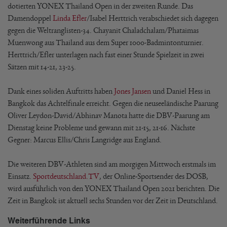
dotierten YONEX Thailand Open in der zweiten Runde. Das
Damendoppel
Linda Efler
/Isabel Herttrich verabschiedet sich dagegen
gegen die Weltranglisten-34. Chayanit Chaladchalam/Phataimas
Muenwong aus Thailand aus dem Super 1000-Badmintonturnier.
Herttrich/Efler unterlagen nach fast einer Stunde Spielzeit in zwei
Sätzen mit 14-21, 23-25.
Dank eines soliden Auftritts haben
Jones Jansen
und Daniel Hess in
Bangkok das Achtelfinale erreicht. Gegen die neuseeländische Paarung
Oliver Leydon-David/Abhinav Manota hatte die DBV-Paarung am
Dienstag keine Probleme und gewann mit 21-15, 21-16. Nächste
Gegner: Marcus Ellis/Chris Langridge aus England.
Die weiteren DBV-Athleten sind am morgigen Mittwoch erstmals im
Einsatz.
Sportdeutschland.TV
, der Online-Sportsender des DOSB,
wird ausführlich von den YONEX Thailand Open 2021 berichten. Die
Zeit in Bangkok ist aktuell sechs Stunden vor der Zeit in Deutschland.
Weiterführende Links