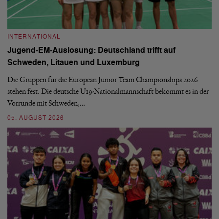
INTERNATIONAL
I
Jugend-EM-Auslosung: Deutschland trifft auf
B
Schweden, Litauen und Luxemburg
S
Die Gruppen für die European Junior Team Championships 2026
De
stehen fest. Die deutsche U19-Nationalmannschaft bekommt es in der
ve
Vorrunde mit Schweden,…
gr
05. AUGUST 2026
03