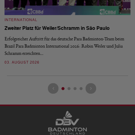
INTERNATIONAL
I
Zweiter Platz für Weiler/Schramm in São Paulo
D
Erfolgreicher Auftritt für das deutsche Para Badminton-Team beim
Di
Brazil Para Badminton International 2026: Robin Weiler und Julia
de
Schramm erreichten…
Gl
03. AUGUST 2026
28