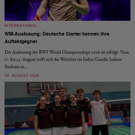
INTERNATIONAL
I
WM-Auslosung: Deutsche Starter kennen ihre
B
Auftaktgegner
U
d
Die Auslosung der BWF World Championships 2026 ist erfolgt. Vom
Hi
17. bis 23. August trifft sich die Weltelite im Indira Gandhi Indoor
de
Stadium in…
si
06. AUGUST 2026
30