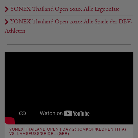
YONEX Thailand Open 2020: Alle Ergebnisse
YONEX Thailand Open 2020: Alle Spiele der DBV-
Athleten
YONEX THAILAND OPEN | DAY 2: JOMKOH/KEDREN (THA)
VS. LAMSFUSS/SEIDEL (GER)