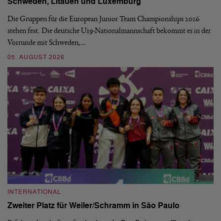
Schweden, Litauen und Luxemburg
S
Die Gruppen für die European Junior Team Championships 2026
De
stehen fest. Die deutsche U19-Nationalmannschaft bekommt es in der
ve
Vorrunde mit Schweden,…
gr
05. AUGUST 2026
03
INTERNATIONAL
I
Zweiter Platz für Weiler/Schramm in São Paulo
D