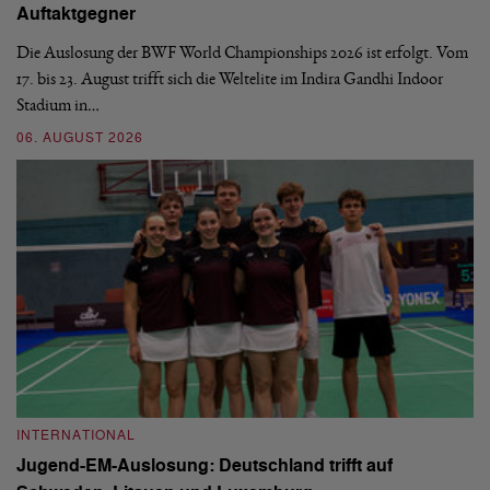
Auftaktgegner
U
d
Die Auslosung der BWF World Championships 2026 ist erfolgt. Vom
Hi
17. bis 23. August trifft sich die Weltelite im Indira Gandhi Indoor
de
Stadium in…
si
06. AUGUST 2026
30
INTERNATIONAL
I
Jugend-EM-Auslosung: Deutschland trifft auf
B