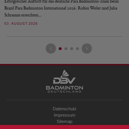
Erfolgreicher Auftritt für das deutsche Para Badminton-Team beim
Di
Brazil Para Badminton International 2026: Robin Weiler und Julia
de
Schramm erreichten…
Gl
03. AUGUST 2026
28
Datenschutz
Impressum
Sitemap
Kontakt