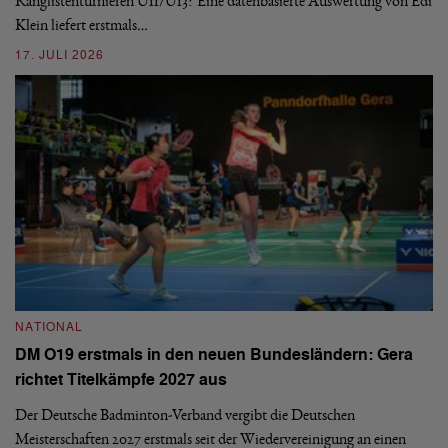
ei
-
Ranglistenturnieren U11/U13? Eine datenbasierte Auswertung von Edi
Klein liefert erstmals…
09
17. JULI 2026
N
NATIONAL
E
DM O19 erstmals in den neuen Bundesländern: Gera
Mi
richtet Titelkämpfe 2027 aus
Mo
de
Der Deutsche Badminton-Verband vergibt die Deutschen
Meisterschaften 2027 erstmals seit der Wiedervereinigung an einen
08