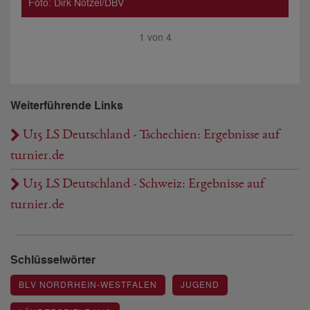
Foto: Dirk Nötzel/DBV
Fot
1
von
4
Weiterführende Links
U15 LS Deutschland - Tschechien: Ergebnisse auf
turnier.de
U15 LS Deutschland - Schweiz: Ergebnisse auf
turnier.de
Schlüsselwörter
BLV NORDRHEIN-WESTFALEN
JUGEND