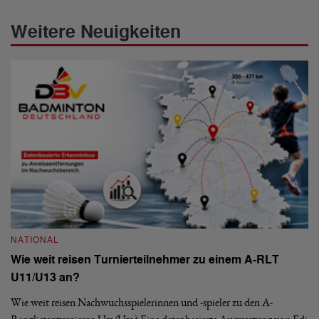
Weitere Neuigkeiten
NATIONAL
N
Wie weit reisen Turnierteilnehmer zu einem A-RLT
S
U11/U13 an?
De
nä
Wie weit reisen Nachwuchsspielerinnen und -spieler zu den A-