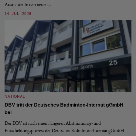
Ausrichter in den neuen…
14. JULI 2026
N
S
NATIONAL
H
DBV tritt der Deutsches Badminton-Internat gGmbH
De
bei
Ze
Bu
Der DBV ist nach einem längeren Abstimmungs- und
Entscheidungsprozess der Deutsches Badminton-Internat gGmbH
07