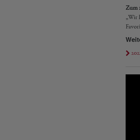
Zum z
„Wir 
Favor
Weit
202