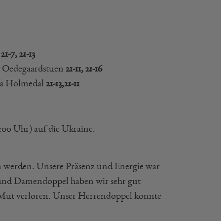
l
21-7, 21-13
e Oedegaardstuen
21-11, 21-16
ea Holmedal
21-13,
21-11
:00 Uhr) auf die Ukraine.
hen werden. Unsere Präsenz und Energie war
 und Damendoppel haben wir sehr gut
n Mut verloren. Unser Herrendoppel konnte