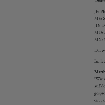
Deuts
JE: P
ME: S
JD: D
MD: A
MX: S
Das M
Im le
Matth
"Wir 
auf d
gespi
ein ex