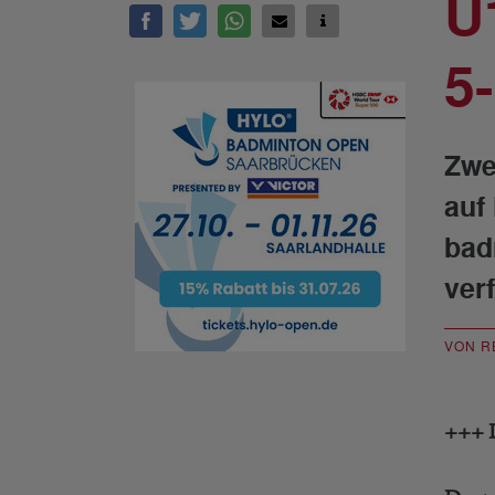
U
5
Zwe
auf
bad
ver
VON R
+++ D