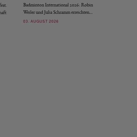
Badminton International 2026: Robin
est.
Salerno sicherte sic
Weiler und Julia Schramm erreichten…
haft
30. JULI 2026
03. AUGUST 2026