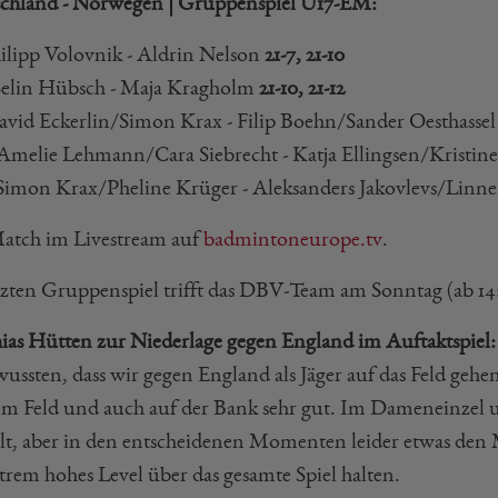
chland - Norwegen | Gruppenspiel U17-EM:
hilipp Volovnik - Aldrin Nelson
21-7, 21-10
elin Hübsch - Maja Kragholm
21-10, 21-12
avid Eckerlin/Simon Krax - Filip Boehn/Sander Oesthasse
melie Lehmann/Cara Siebrecht - Katja Ellingsen/Kristin
imon Krax/Pheline Krüger - Aleksanders Jakovlevs/Linn
atch im Livestream auf
badmintoneurope.tv
.
tzten Gruppenspiel trifft das DBV-Team am Sonntag (ab 14
ias Hütten zur Niederlage gegen England im Auftaktspiel:
wussten, dass wir gegen England als Jäger auf das Feld ge
em Feld und auch auf der Bank sehr gut. Im Dameneinzel
elt, aber in den entscheidenen Momenten leider etwas de
trem hohes Level über das gesamte Spiel halten.