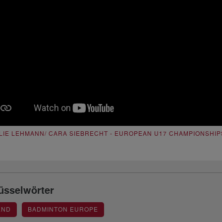
LIE LEHMANN/ CARA SIEBRECHT - EUROPEAN U17 CHAMPIONSHIP
üsselwörter
END
BADMINTON EUROPE