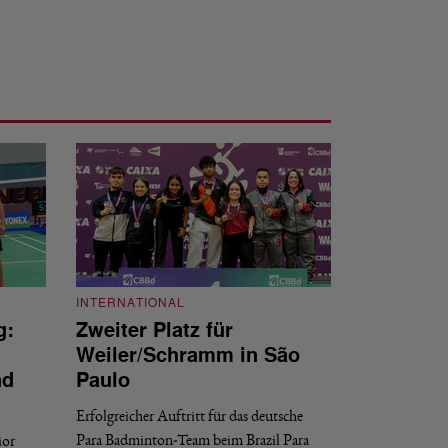
INTERNATIONAL
g:
Zweiter Platz für
INTERNATIONAL
Weiler/Schramm in São
Bronze für 
nd
Paulo
den Europea
Erfolgreicher Auftritt für das deutsche
Historischer Erfol
Para Badminton-Team beim Brazil Para
ior
Bei den European U