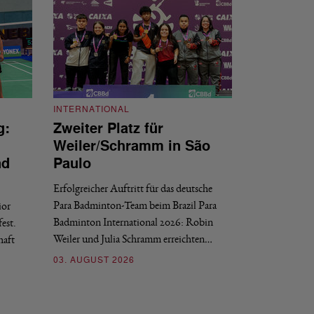
INTERNATIONAL
g:
Zweiter Platz für
INTERNATIONAL
Weiler/Schramm in São
Bronze für 
nd
Paulo
den Europea
Erfolgreicher Auftritt für das deutsche
Historischer Erfol
Para Badminton-Team beim Brazil Para
ior
Bei den European U
Badminton International 2026: Robin
est.
Salerno sicherte sic
Weiler und Julia Schramm erreichten…
haft
30. JULI 2026
03. AUGUST 2026