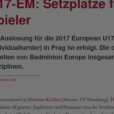
17-EM: Setzplätze 
pieler
 Auslosung für die 2017 European U1
dividualturnier) in Prag ist erfolgt. D
ielten von Badminton Europe insgesamt
ziplinen.
EDAKTION
rreneinzel ist
Matthias Kicklitz
(Horner TV Hamburg),
H
ition elf gesetzt. Topfavorit und Nummer eins der Setzlist