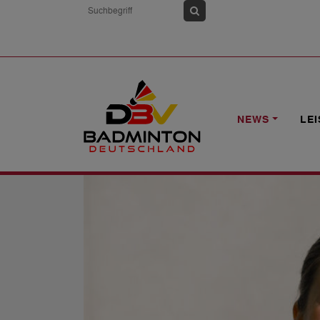
HOME
NEWS
U17-EM: SETZPLÄTZE
NEWS
LE