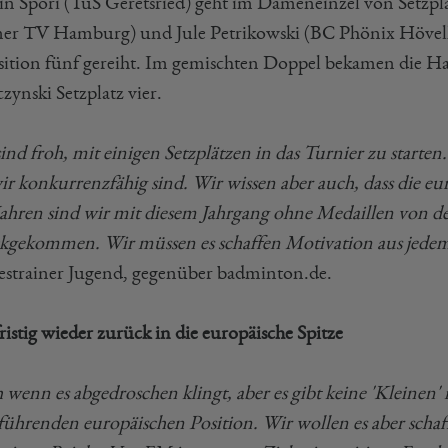
in Spöri (TuS Geretsried) geht im Dameneinzel von Setzp
er TV Hamburg) und Jule Petrikowski (BC Phönix Hövelho
sition fünf gereiht. Im gemischten Doppel bekamen die 
zynski Setzplatz vier.
ind froh, mit einigen Setzplätzen in das Turnier zu starten
ir konkurrenzfähig sind. Wir wissen aber auch, dass die eu
Jahren sind wir mit diesem Jahrgang ohne Medaillen von d
kgekommen. Wir müssen es schaffen Motivation aus jedem 
strainer Jugend, gegenüber badminton.de.
istig wieder zurück in die europäische Spitze
 wenn es abgedroschen klingt, aber es gibt keine 'Kleine
führenden europäischen Position. Wir wollen es aber schaff