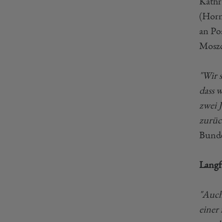
Kathr
(Horn
an Po
Moszc
"Wir s
dass w
zwei 
zurüc
Bunde
Langfr
"Auch
einer 