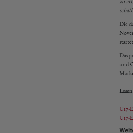
zu ar
schaf
Die d
Novem
start
Das j
und C
Marku
Lesen
U17-E
U17-E
Weit