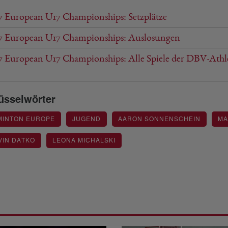
7 European U17 Championships: Setzplätze
7 European U17 Championships: Auslosungen
7 European U17 Championships: Alle Spiele der DBV-Athl
üsselwörter
MINTON EUROPE
JUGEND
AARON SONNENSCHEIN
MA
VIN DATKO
LEONA MICHALSKI