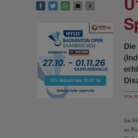
U
S
Die
(In
erh
Dis
VON R
Im He
an Pos