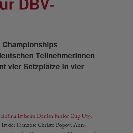
für DBV-
7 Championships
ie deutschen TeilnehmerInnen
 vier Setzplätze in vier
albfinalist beim Danish Junior Cup U19
,
e ist der Franzose Christo Popov. Ann-