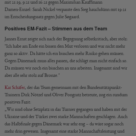
mit 21:19, 9:21 und 16:21 gegen Maximilian Kauffmann
Damen-Einzel: Sarah Nickel verpasste den Sieg hauchdünn mit 19:21
im Entscheidungssatz gegen Julie Søgaard.
Positives EM-Fazit – Stimmen aus dem Team
Jannes Ernst zeigte sich nach der Begegnung selbstkritisch, aber stolz:
"Ich habe am Ende ein bissen den Mut verloren und war nicht mehr
ganz so aktiv. Da hätte ich ein bisschen mehr Risiko gehen müssen.
Gegen Dänemark muss alles passen, die schlägt man nicht einfach so.
Da müssen wir noch ein bisschen an uns arbeiten. Insgesamt sind wir
aber alle sehr stolz auf Bronze."
Kai Schäfer
, der das Team gemeinsam mit den Bundesstützpunkt-
Trainern Dirk Nötzel und Oliver Pongratz betreute, zog ein rundum
positives Fazit:
„Wir sind ohne Setzplatz in das Turnier gegangen und haben mit der
Ukraine und der Türkei zwei starke Mannschaften geschlagen. Auch
das Halbfinale gegen Dänemark war sehr eng – da wäre sogar noch
mehr drin gewesen. Insgesamt eine starke Mannschaftsleistung und