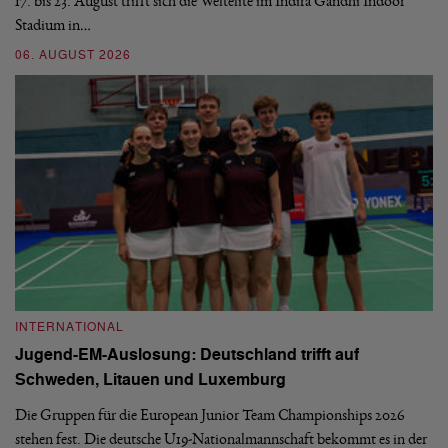
17. bis 23. August trifft sich die Weltelite im Indira Gandhi Indoor
de
Stadium in…
si
06. AUGUST 2026
30
INTERNATIONAL
I
Jugend-EM-Auslosung: Deutschland trifft auf
B
Schweden, Litauen und Luxemburg
S
Die Gruppen für die European Junior Team Championships 2026
De
stehen fest. Die deutsche U19-Nationalmannschaft bekommt es in der
ve