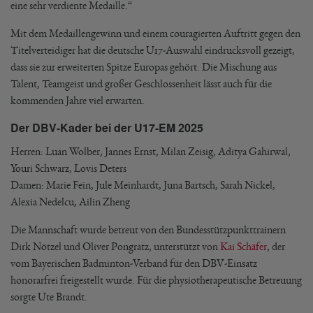
eine sehr verdiente Medaille.“
Mit dem Medaillengewinn und einem couragierten Auftritt gegen den
Titelverteidiger hat die deutsche U17-Auswahl eindrucksvoll gezeigt,
dass sie zur erweiterten Spitze Europas gehört. Die Mischung aus
Talent, Teamgeist und großer Geschlossenheit lässt auch für die
kommenden Jahre viel erwarten.
Der DBV-Kader bei der U17-EM 2025
Herren: Luan Wolber, Jannes Ernst, Milan Zeisig, Aditya Gahirwal,
Youri Schwarz, Lovis Deters
Damen: Marie Fein, Jule Meinhardt, Juna Bartsch, Sarah Nickel,
Alexia Nedelcu, Ailin Zheng
Die Mannschaft wurde betreut von den Bundesstützpunkttrainern
Dirk Nötzel und Oliver Pongratz, unterstützt von
Kai Schäfer
, der
vom Bayerischen Badminton-Verband für den DBV-Einsatz
honorarfrei freigestellt wurde. Für die physiotherapeutische Betreuung
sorgte Ute Brandt.