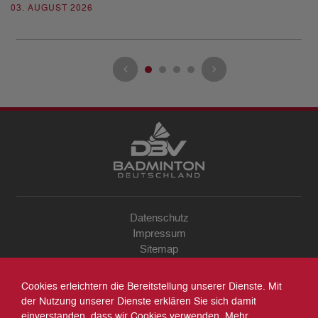
03. AUGUST 2026
28
Datenschutz
Impressum
Sitemap
Kontakt
Archiv
Cookies erleichtern die Bereitstellung unserer Dienste. Mit
Suche
der Nutzung unserer Dienste erklären Sie sich damit
einverstanden, dass wir Cookies verwenden. Mehr