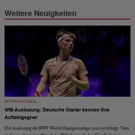
Weitere Neuigkeiten
INTERNATIONAL
I
WM-Auslosung: Deutsche Starter kennen ihre
B
Auftaktgegner
U
d
Die Auslosung der BWF World Championships 2026 ist erfolgt. Vom
Hi