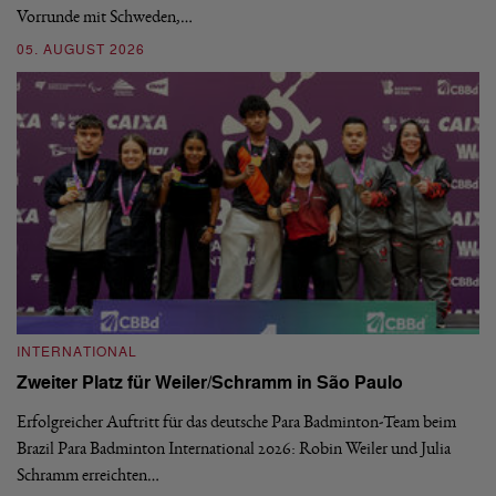
Vorrunde mit Schweden,…
gr
05. AUGUST 2026
03
INTERNATIONAL
I
Zweiter Platz für Weiler/Schramm in São Paulo
D
Erfolgreicher Auftritt für das deutsche Para Badminton-Team beim
Di
Brazil Para Badminton International 2026: Robin Weiler und Julia
de
Schramm erreichten…
Gl