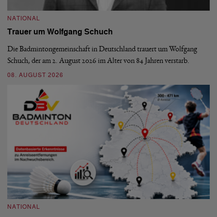
NATIONAL
N
Trauer um Wolfgang Schuch
D
b
Die Badmintongemeinschaft in Deutschland trauert um Wolfgang
Schuch, der am 2. August 2026 im Alter von 84 Jahren verstarb.
De
En
08. AUGUST 2026
be
09
NATIONAL