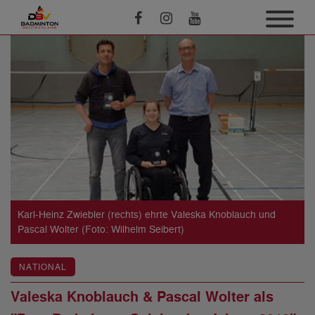
Karl-Heinz Zwiebler (rechts) ehrte Valeska Knoblauch und
Pascal Wolter (Foto: Wilhelm Seibert)
NATIONAL
Valeska Knoblauch & Pascal Wolter als