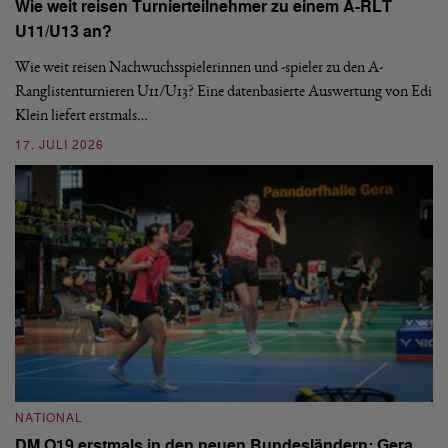
Wie weit reisen Turnierteilnehmer zu einem A-RLT
N
U11/U13 an?
S
Wie weit reisen Nachwuchsspielerinnen und -spieler zu den A-
Ranglistenturnieren U11/U13? Eine datenbasierte Auswertung von Edi
De
Klein liefert erstmals…
nä
ei
17. JULI 2026
09
NATIONAL
N
DM O19 erstmals in den neuen Bundesländern: Gera