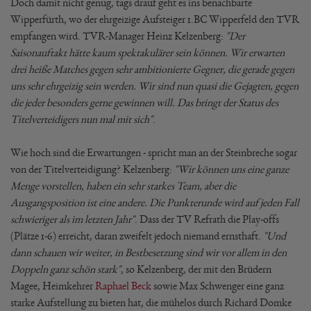
Doch damit nicht genug, tags drauf geht es ins benachbarte
Wipperfürth, wo der ehrgeizige Aufsteiger 1.BC Wipperfeld den TVR
empfangen wird. TVR-Manager Heinz Kelzenberg:
"Der
Saisonauftakt hätte kaum spektakulärer sein können. Wir erwarten
drei heiße Matches gegen sehr ambitionierte Gegner, die gerade gegen
uns sehr ehrgeizig sein werden. Wir sind nun quasi die Gejagten, gegen
die jeder besonders gerne gewinnen will. Das bringt der Status des
Titelverteidigers nun mal mit sich"
.
Wie hoch sind die Erwartungen - spricht man an der Steinbreche sogar
von der Titelverteidigung? Kelzenberg:
"Wir können uns eine ganze
Menge vorstellen, haben ein sehr starkes Team, aber die
Ausgangsposition ist eine andere. Die Punkterunde wird auf jeden Fall
schwieriger als im letzten Jahr"
. Dass der TV Refrath die Play-offs
(Plätze 1-6) erreicht, daran zweifelt jedoch niemand ernsthaft.
"Und
dann schauen wir weiter, in Bestbesetzung sind wir vor allem in den
Doppeln ganz schön stark"
, so Kelzenberg, der mit den Brüdern
Magee, Heimkehrer
Raphael Beck
sowie Max Schwenger eine ganz
starke Aufstellung zu bieten hat, die mühelos durch Richard Domke