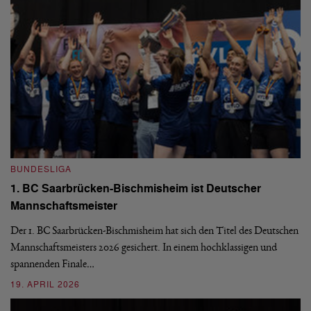
BUNDESLIGA
B
1. BC Saarbrücken-Bischmisheim ist Deutscher
Fi
Mannschaftsmeister
aus
We
d
Ba
Der 1. BC Saarbrücken-Bischmisheim hat sich den Titel des Deutschen
st
Mannschaftsmeisters 2026 gesichert. In einem hochklassigen und
spannenden Finale…
16
19. APRIL 2026