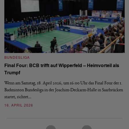
B
BUNDESLIGA
Wi
Final Four: BCB trifft auf Wipperfeld – Heimvorteil als
Es
Trumpf
Bl
de
Wenn am Samstag, 18. April 2026, um 16:00 Uhr das Final Four der 1.
Badminton Bundesliga in der Joachim-Deckarm-Halle in Saarbrücken
2
startet, richtet…
16. APRIL 2026