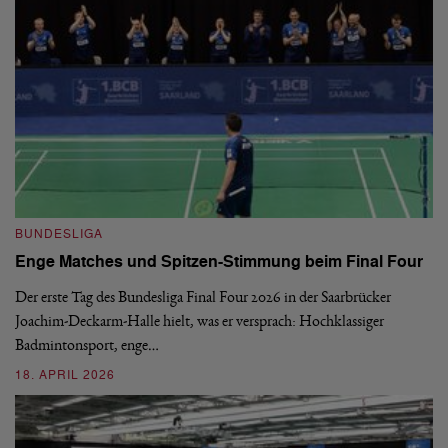
B
BUNDESLIGA
1.
Enge Matches und Spitzen-Stimmung beim Final Four
De
Wo
Der erste Tag des Bundesliga Final Four 2026 in der Saarbrücker
si
Joachim-Deckarm-Halle hielt, was er versprach: Hochklassiger
Badmintonsport, enge…
2
18. APRIL 2026