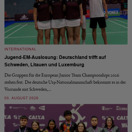
INTERNATIONAL
I
Jugend-EM-Auslosung: Deutschland trifft auf
B
Schweden, Litauen und Luxemburg
S
Die Gruppen für die European Junior Team Championships 2026
De
stehen fest. Die deutsche U19-Nationalmannschaft bekommt es in der
ve
Vorrunde mit Schweden,…
gr
05. AUGUST 2026
03