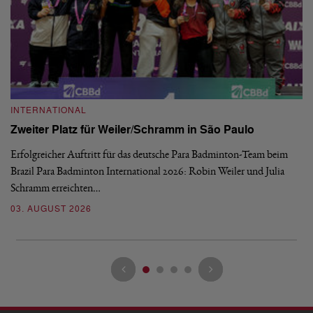
INTERNATIONAL
I
Zweiter Platz für Weiler/Schramm in São Paulo
D
Erfolgreicher Auftritt für das deutsche Para Badminton-Team beim
Di
Brazil Para Badminton International 2026: Robin Weiler und Julia
de
Schramm erreichten…
Gl
03. AUGUST 2026
28