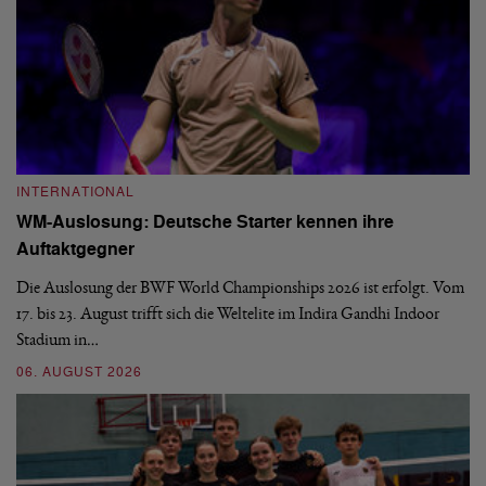
INTERNATIONAL
I
WM-Auslosung: Deutsche Starter kennen ihre
B
Auftaktgegner
U
d
Die Auslosung der BWF World Championships 2026 ist erfolgt. Vom
Hi
17. bis 23. August trifft sich die Weltelite im Indira Gandhi Indoor
de
Stadium in…
si
06. AUGUST 2026
30