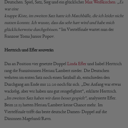
Deutschen. Spiel, Satz, Sieg und ein glücklicher
Max Weißkirchen
: „
Es
war eine
knappe Kiste, im zweiten Satz hatte ich Matchbälle, die ich leider nicht
nutzen konnte. Ich wusste, dass das sehr hart wird und habe mich
glücklicherweise durchgebissen.“
Im Viertelfinale wartet nun der
Franzose Toma Junior Popov.
Herttrich und Efler souverän
Das an Position vier gesetzte Doppel
Linda Efler
und Isabel Herttrich
rang die Französinnen Heriau/Lambert nieder. Die Deutschen
wehrten im ersten Satz noch einen Satzball ab, entschieden den
Durchgang am Ende mir 22:20 noch für sich. „Der Anfang war etwas
wackelig, aber wir haben uns gut reingefightet“, erklärte Herttrich.
„Im zweiten Satz haben wir dann besser gespielt“,
analysierte Efler.
Beim 21:13 hatten Heriau/Lambert keine Chance mehr. Im
Viertelfinale trifft das beste deutsche Damen- Doppel auf die
Däninnen Magelund/Ravn.