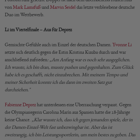
von
Mark Lamsfuß
und
Marvin Seidel
das letzte verbleiebene deutsche
Duo im Wettbewerb.
Li im Viertelfinale – Aus für Deprez
Gemischte Gefühle auch im Einzel der deutschen Damen.
Yvonne Li
setzte sich deutlich gegen die Estin Kristina Kuuba durch und war
anschließend zufrieden
: „Am Anfang war es noch sehr ausgeglichen.
Ich wusste, ich bin dran, musste pushen und gegenhalten. Zum Glück
habe ich es geschafft, nicht einzubrechen. Mit meinem Tempo und
meiner Sicherheit konnte ich das dann im zweiten Satz gut
durchziehen."
Fabienne Deprez
hat unterdessen eine Überraschung verpasst. Gegen
die Olympiasiegerin Carolina Marín aus Spanien hatte die 28-Jährige
keine Chance.
„Klar wusste ich, dass ich gegen jemanden spiele, der in
der Damen-Einzel-Welt fast unbezwingbar ist. Aber das ist
zweitrangig, ich bin Leistungssportlerin, um mein bestes zu geben. Das