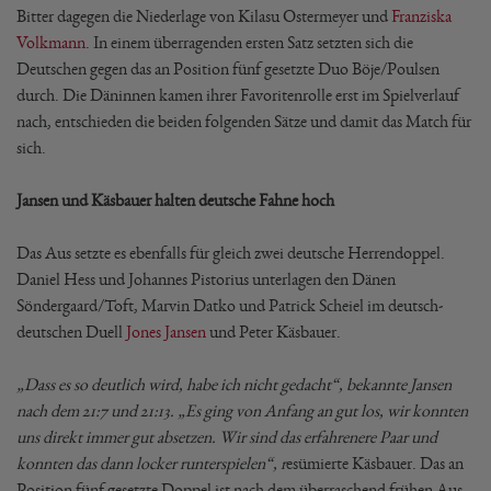
Bitter dagegen die Niederlage von Kilasu Ostermeyer und
Franziska
Volkmann
. In einem überragenden ersten Satz setzten sich die
Deutschen gegen das an Position fünf gesetzte Duo Böje/Poulsen
durch. Die Däninnen kamen ihrer Favoritenrolle erst im Spielverlauf
nach, entschieden die beiden folgenden Sätze und damit das Match für
sich.
Jansen und Käsbauer halten deutsche Fahne hoch
Das Aus setzte es ebenfalls für gleich zwei deutsche Herrendoppel.
Daniel Hess und Johannes Pistorius unterlagen den Dänen
Söndergaard/Toft, Marvin Datko und Patrick Scheiel im deutsch-
deutschen Duell
Jones Jansen
und Peter Käsbauer.
„Dass es so deutlich wird, habe ich nicht gedacht“, bekannte Jansen
nach dem 21:7 und 21:13. „Es ging von Anfang an gut los, wir konnten
uns direkt immer gut absetzen. Wir sind das erfahrenere Paar und
konnten das dann locker runterspielen“, r
esümierte Käsbauer. Das an
Position fünf gesetzte Doppel ist nach dem überraschend frühen Aus