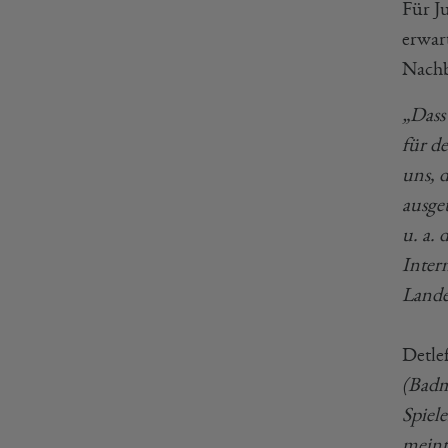
Für J
erwar
Nachb
„Dass
für d
uns, 
ausge
u. a.
Inter
Lande
Detle
(Badm
Spiel
meint