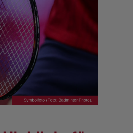
Symbolfoto (Foto: BadmintonPhoto).