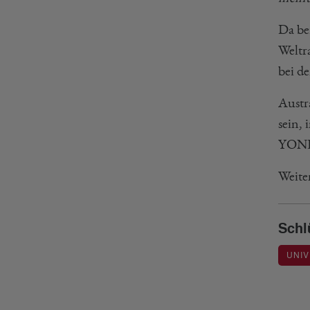
Da be
Weltr
bei d
Austr
sein,
YONEX
Weite
Schl
UNI