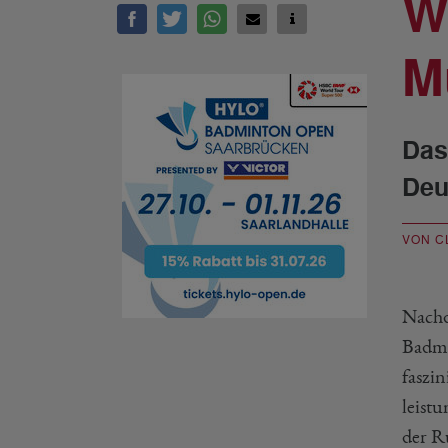
W
M
Das
Deu
VON C
Nachd
Badmi
faszi
leist
der R