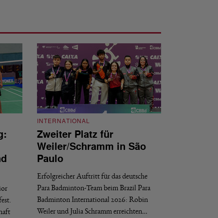
INTERNATIONAL
g:
Zweiter Platz für
INTERNATIONAL
Weiler/Schramm in São
Bronze für 
nd
Paulo
den Europea
Erfolgreicher Auftritt für das deutsche
Historischer Erfol
Para Badminton-Team beim Brazil Para
ior
Bei den European U
Badminton International 2026: Robin
est.
Salerno sicherte sic
Weiler und Julia Schramm erreichten…
haft
30. JULI 2026