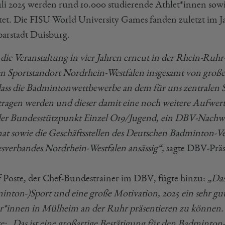
uli 2025 werden rund 10.000 studierende Athlet*innen sowi
tet. Die FISU World University Games fanden zuletzt im Ja
arstadt Duisburg.
 die Veranstaltung in vier Jahren erneut in der Rhein-Ruh
en Sportstandort Nordrhein-Westfalen insgesamt von gro
dass die Badmintonwettbewerbe an dem für uns zentralen 
tragen werden und dieser damit eine noch weitere Aufwer
 der Bundesstützpunkt Einzel O19/Jugend, ein DBV-Nac
nat sowie die Geschäftsstellen des Deutschen Badminton-
sverbandes Nordrhein-Westfalen ansässig“,
sagte DBV-Prä
f Poste, der Chef-Bundestrainer im DBV, fügte hinzu:
„Das
inton-)Sport und eine große Motivation, 2025 ein sehr gu
er*innen in Mülheim an der Ruhr präsentieren zu können
e: „Das ist eine großartige Bestätigung für den Badminto