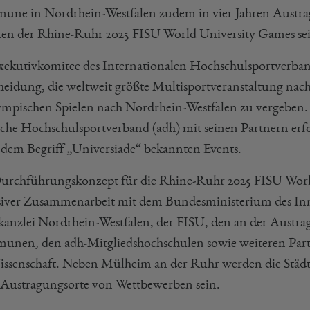
ne in Nordrhein-Westfalen zudem in vier Jahren Austr
n der Rhine-Ruhr 2025 FISU World University Games sei
xekutivkomitee des Internationalen Hochschulsportverband
heidung, die weltweit größte Multisportveranstaltung na
ympischen Spielen nach Nordrhein-Westfalen zu vergeben.
che Hochschulsportverband (adh) mit seinen Partnern erf
 dem Begriff „Universiade“ bekannten Events.
urchführungskonzept für die Rhine-Ruhr 2025 FISU World
siver Zusammenarbeit mit dem Bundesministerium des In
skanzlei Nordrhein-Westfalen, der FISU, den an der Austra
nen, den adh-Mitgliedshochschulen sowie weiteren Partn
issenschaft. Neben Mülheim an der Ruhr werden die Städ
 Austragungsorte von Wettbewerben sein.