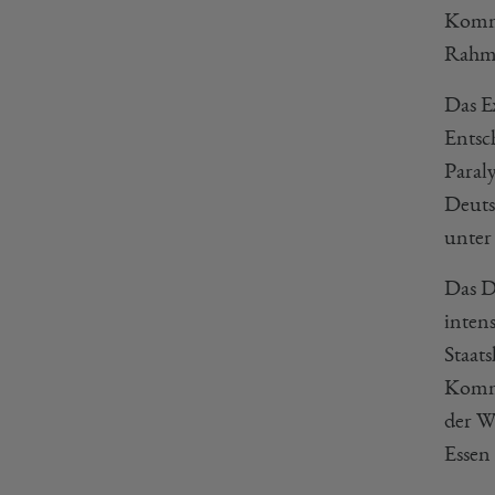
Kommu
Rahme
Das E
Entsc
Paral
Deuts
unter
Das D
inten
Staat
Kommu
der W
Essen