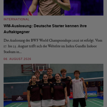
INTERNATIONAL
I
WM-Auslosung: Deutsche Starter kennen ihre
B
Auftaktgegner
U
d
Die Auslosung der BWF World Championships 2026 ist erfolgt. Vom
Hi
17. bis 23. August trifft sich die Weltelite im Indira Gandhi Indoor
de
Stadium in…
si
06. AUGUST 2026
30