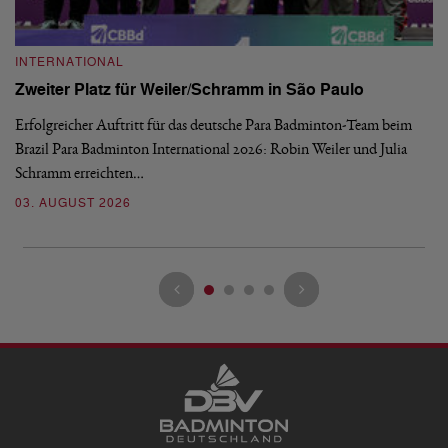
INTERNATIONAL
I
Zweiter Platz für Weiler/Schramm in São Paulo
D
Erfolgreicher Auftritt für das deutsche Para Badminton-Team beim
Di
Brazil Para Badminton International 2026: Robin Weiler und Julia
de
Schramm erreichten…
Gl
03. AUGUST 2026
28