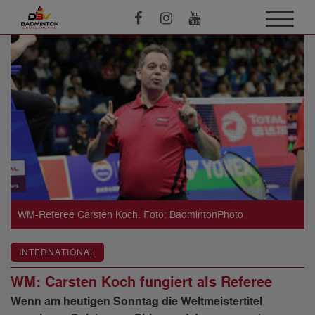
WM-Referee Carsten Koch. Foto: BadmintonPhoto
INTERNATIONAL
WM: Carsten Koch fungiert als Referee
Wenn am heutigen Sonntag die Weltmeistertitel