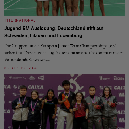
INTERNATIONAL
I
Jugend-EM-Auslosung: Deutschland trifft auf
B
Schweden, Litauen und Luxemburg
S
Die Gruppen für die European Junior Team Championships 2026
De
stehen fest. Die deutsche U19-Nationalmannschaft bekommt es in der
ve
Vorrunde mit Schweden,…
gr
05. AUGUST 2026
03