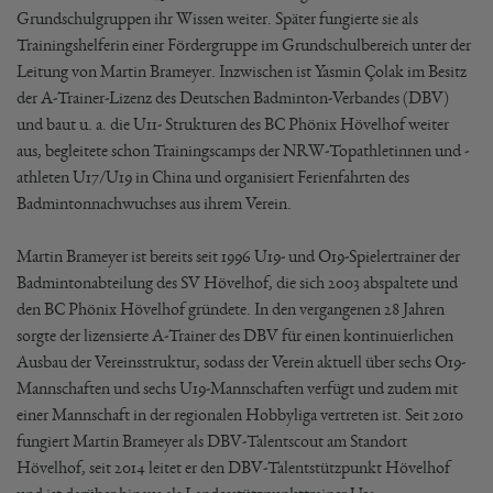
Grundschulgruppen ihr Wissen weiter. Später fungierte sie als
Trainingshelferin einer Fördergruppe im Grundschulbereich unter der
Leitung von Martin Brameyer. Inzwischen ist Yasmin Çolak im Besitz
der A-Trainer-Lizenz des Deutschen Badminton-Verbandes (DBV)
und baut u. a. die U11- Strukturen des BC Phönix Hövelhof weiter
aus, begleitete schon Trainingscamps der NRW-Topathletinnen und -
athleten U17/U19 in China und organisiert Ferienfahrten des
Badmintonnachwuchses aus ihrem Verein.
Martin Brameyer ist bereits seit 1996 U19- und O19-Spielertrainer der
Badmintonabteilung des SV Hövelhof, die sich 2003 abspaltete und
den BC Phönix Hövelhof gründete. In den vergangenen 28 Jahren
sorgte der lizensierte A-Trainer des DBV für einen kontinuierlichen
Ausbau der Vereinsstruktur, sodass der Verein aktuell über sechs O19-
Mannschaften und sechs U19-Mannschaften verfügt und zudem mit
einer Mannschaft in der regionalen Hobbyliga vertreten ist. Seit 2010
fungiert Martin Brameyer als DBV-Talentscout am Standort
Hövelhof, seit 2014 leitet er den DBV-Talentstützpunkt Hövelhof