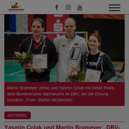
Martin Brameyer (links) und Yasmin Çolak mit Detlef Poste,
dem Bundestrainer Nachwuchs im DBV, der die Ehrung
vornahm. (Foto: Steffen Nichterlein)
NATIONAL
Yasmin Çolak und Martin Brameyer „DBV-