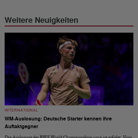
Weitere Neuigkeiten
INTERNATIONAL
I
WM-Auslosung: Deutsche Starter kennen ihre
B
Auftaktgegner
U
d
Die Auslosung der BWF World Championships 2026 ist erfolgt. Vom
Hi