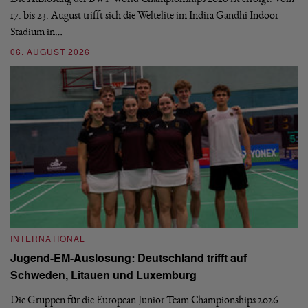
17. bis 23. August trifft sich die Weltelite im Indira Gandhi Indoor
de
Stadium in…
si
06. AUGUST 2026
30
INTERNATIONAL
I
Jugend-EM-Auslosung: Deutschland trifft auf
B
Schweden, Litauen und Luxemburg
S
Die Gruppen für die European Junior Team Championships 2026
De