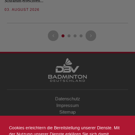
Schramm erreichten…
Gl
03. AUGUST 2026
28
Datenschutz
Impressum
Sitemap
Kontakt
Archiv
Cookies erleichtern die Bereitstellung unserer Dienste. Mit
Suche
der Nutzung unserer Dienste erklären Sie sich damit