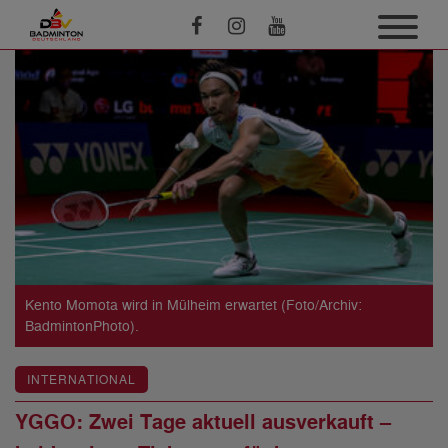
Kento Momota wird in Mülheim erwartet (Foto/Archiv:
BadmintonPhoto).
INTERNATIONAL
YGGO: Zwei Tage aktuell ausverkauft –