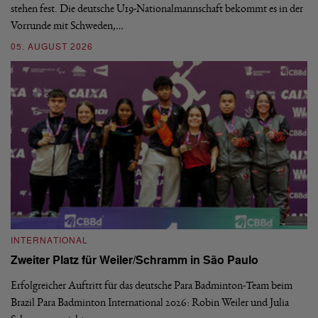
stehen fest. Die deutsche U19-Nationalmannschaft bekommt es in der
ve
Vorrunde mit Schweden,…
gr
05. AUGUST 2026
03
INTERNATIONAL
I
Zweiter Platz für Weiler/Schramm in São Paulo
D
Erfolgreicher Auftritt für das deutsche Para Badminton-Team beim
Di
Brazil Para Badminton International 2026: Robin Weiler und Julia
de