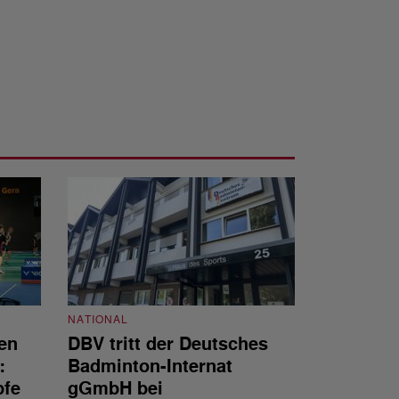
NATIONAL
en
DBV tritt der Deutsches
NATIONAL
:
Badminton-Internat
Stellenauss
pfe
gGmbH bei
Sportdirekt