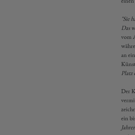
einen 
"Sie 
Das w
vom A
währe
an ei
Künst
Platz 
Der K
vermi
zeichn
ein b
Jahren