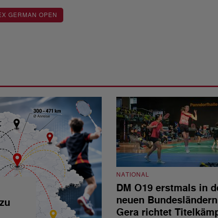
EX GERMAN OPEN
NATIONAL
DM O19 erstmals in d
neuen Bundesländern
 zu
Gera richtet Titelkäm