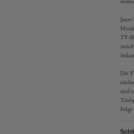
weiter
Janet
Musik
TV-Sh
möcht
bekan
Die Y
nächs
sind 
Titel
Folge
Schl