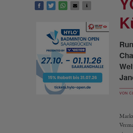
Y
K
Run
Cha
Wel
Jan
VON C
Marku
Verma