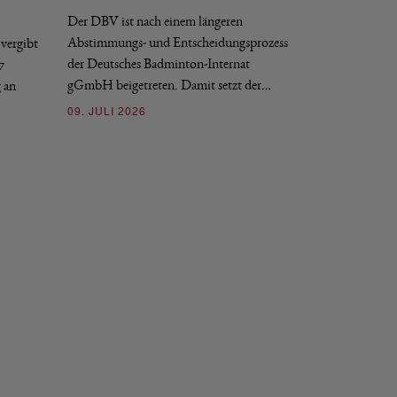
Der DBV ist nach einem längeren
Der Deutsche Badm
Abstimmungs- und Entscheidungsprozess
vergibt
nächstmöglichen Ze
der Deutsches Badminton-Internat
7
beziehungsweise e
gGmbH beigetreten. Damit setzt der…
g an
09. JULI 2026
09. JULI 2026