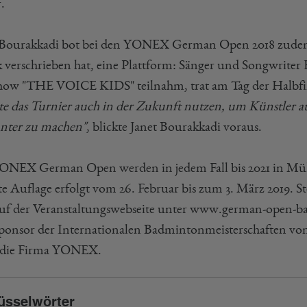
.
 Bourakkadi bot bei den YONEX German Open 2018 zudem 
 verschrieben hat, eine Plattform: Sänger und Songwriter F
ow "THE VOICE KIDS" teilnahm, trat am Tag der Halbfi
e das Turnier auch in der Zukunft nutzen, um Künstler au
nter zu machen"
, blickte Janet Bourakkadi voraus.
ONEX German Open werden in jedem Fall bis 2021 in Mül
te Auflage erfolgt vom 26. Februar bis zum 3. März 2019. S
auf der Veranstaltungswebseite unter www.german-open-ba
sponsor der Internationalen Badmintonmeisterschaften von
 die Firma YONEX.
üsselwörter