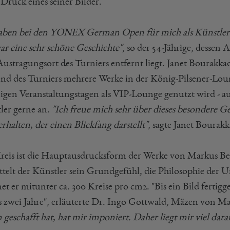
Druck eines seiner Bilder.
haben bei den YONEX German Open für mich als Künstler e
ar eine sehr schöne Geschichte"
, so der 54-Jährige, dessen
ustragungsort des Turniers entfernt liegt. Janet Bourakka
nd des Turniers mehrere Werke in der König-Pilsener-Lounge
nigen Veranstaltungstagen als VIP-Lounge genutzt wird - a
ler gerne an.
"Ich freue mich sehr über dieses besondere 
erhalten, der einen Blickfang darstellt"
, sagte Janet Bourakk
reis ist die Hauptausdrucksform der Werke von Markus Bec
ttelt der Künstler sein Grundgefühl, die Philosophie der U
et er mitunter ca. 300 Kreise pro cm2. "Bis ein Bild fertigges
is zwei Jahre", erläuterte Dr. Ingo Gottwald, Mäzen von M
 geschafft hat, hat mir imponiert. Daher liegt mir viel dara