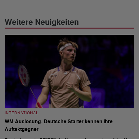
Weitere Neuigkeiten
INTERNATIONAL
I
WM-Auslosung: Deutsche Starter kennen ihre
B
Auftaktgegner
U