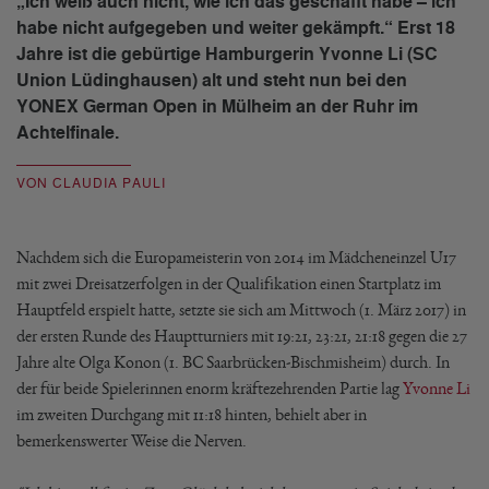
„Ich weiß auch nicht, wie ich das geschafft habe – ich
habe nicht aufgegeben und weiter gekämpft.“ Erst 18
Jahre ist die gebürtige Hamburgerin Yvonne Li (SC
Union Lüdinghausen) alt und steht nun bei den
YONEX German Open in Mülheim an der Ruhr im
Achtelfinale.
VON CLAUDIA PAULI
Nachdem sich die Europameisterin von 2014 im Mädcheneinzel U17
mit zwei Dreisatzerfolgen in der Qualifikation einen Startplatz im
Hauptfeld erspielt hatte, setzte sie sich am Mittwoch (1. März 2017) in
der ersten Runde des Hauptturniers mit 19:21, 23:21, 21:18 gegen die 27
Jahre alte Olga Konon (1. BC Saarbrücken-Bischmisheim) durch. In
der für beide Spielerinnen enorm kräftezehrenden Partie lag
Yvonne Li
im zweiten Durchgang mit 11:18 hinten, behielt aber in
bemerkenswerter Weise die Nerven.