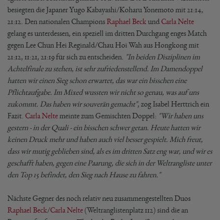
besiegten die Japaner Yugo Kabayashi/Koharu Yonemoto mit 21:14,
21:12. Den nationalen Champions
Raphael Beck
und
Carla Nelte
gelang es unterdessen, ein speziell im dritten Durchgang enges Match
gegen Lee Chun Hei Reginald/Chau Hoi Wah aus Hongkong mit
21:12, 11:21, 21:19 für sich zu entscheiden.
"In beiden Disziplinen im
Achtelfinale zu stehen, ist sehr zufriedenstellend. Im Damendoppel
hatten wir einen Sieg schon erwartet, das war ein bisschen eine
Pflichtaufgabe. Im Mixed wussten wir nicht so genau, was auf uns
zukommt. Das haben wir souverän gemacht"
, zog Isabel Herttrich ein
Fazit.
Carla Nelte
meinte zum Gemischten Doppel:
"Wir haben uns
gestern - in der Quali - ein bisschen schwer getan. Heute hatten wir
keinen Druck mehr und haben auch viel besser gespielt. Mich freut,
dass wir mutig geblieben sind, als es im dritten Satz eng war, und wir es
geschafft haben, gegen eine Paarung, die sich in der Weltrangliste unter
den Top 15 befindet, den Sieg nach Hause zu fahren."
Nächste Gegner des noch relativ neu zusammengestellten Duos
Raphael Beck
/
Carla Nelte
(Weltranglistenplatz 112) sind die an