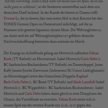
"Ich bin voll fertig. Zum Glück habe ich heute nur ein Spiel, da ist das
nicht ganz so schlimm",
so die Studentin unmittelbar nach dem rein
deutschen Duell lachend. In der Runde der besten 16 Damen trifft
Yvonne Li
, die in diesem Jahr zum ersten Mal in ihrer Karriere bei den
YONEX German Open im Dameneinzel aufschlägt, auf die an
Nummer acht gesetzte Japanerin Ayumi Mine. Die Weltranglisten-21.
aus Asien und die auf Weltranglistenplatz 107 geführte deutsche
Nachwuchshoffnung bestreiten dann erstmals ein Match.
Der Einzug ins Achtelfinale gelang am Mittwoch außerdem
Fabian
Roth
(TV Refrath) im Herreneinzel, Isabel Herttrich/
Carla Nelte
(1.
BC Saarbrücken-Bischmisheim/TV Refrath) im Damendoppel, Jones
Ralfy Jansen/Josche Zurwonne (Indonesien/SC Union Lüdinghausen)
im Herrendoppel sowie den Gemischten Doppeln
Raphael
Beck
/
Carla Nelte
(1. BC Beuel/TV Refrath) und
Mark Lamsfuß
/Isabel
Herttrich (1. BC Wipperfeld/1. BC Saarbrücken-Bischmisheim). Isabel
Herttrich und
Carla Nelte
haben damit gleich in zwei Disziplinen die
Chance, das Viertelfinale zu erreichen.
Fabian Roth
setzte sich in
seinem Spiel aus der zweiten Runde mit 21:16, 21:17 gegen den