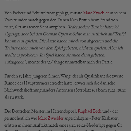
Von Fieber und Schüttelfrost geplagt, musste
Marc Zwiebler
in seinem
Zweitrundenmatch gegen den Dänen Kim Bruun beim Stand von
10:21, 6:11 aus seiner Sicht aufgeben.
"Jedes andere Turnier hätte ich
abgesagt, aber bei den German Open möchte man natürlich auf Teufel
komm raus spielen. Die Ärzte haben mir davon abgeraten und die
Trainer haben mich vor dem Spiel gebeten, nicht zu spielen. Aber ich
wollte es probieren. Im Spiel haben sie mich dann gebeten,
aufzugeben"
, meinte der 32-Jährige unmittelbar nach der Partie.
Für den 13 Jahre jüngeren Simon Wang, der als Qualifikant die zweite
Runde des Hauptturniers erreicht hatte, erwies sich die dänische
Nachwuchshoffnung Anders Antonsen (Setzplatz 16) beim 13:21, 18:21
als zu stark.
Die Deutschen Meister im Herrendoppel,
Raphael Beck
und - der
gesundheitlich wie
Marc Zwiebler
angeschlagene - Peter Käsbauer,
erlitten in ihrem Auftaktmatch eine 15:21, 16:21-Niederlage gegen Or