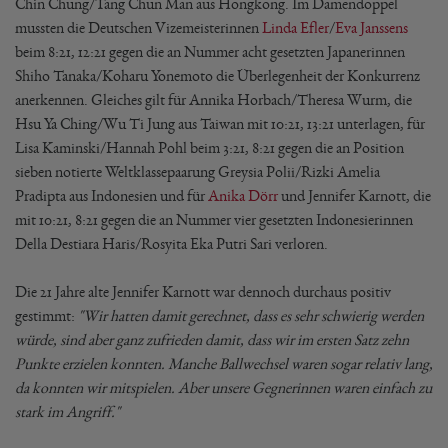
Chin Chung/Tang Chun Man aus Hongkong. Im Damendoppel
mussten die Deutschen Vizemeisterinnen
Linda Efler
/
Eva Janssens
beim 8:21, 12:21 gegen die an Nummer acht gesetzten Japanerinnen
Shiho Tanaka/Koharu Yonemoto die Überlegenheit der Konkurrenz
anerkennen. Gleiches gilt für Annika Horbach/Theresa Wurm, die
Hsu Ya Ching/Wu Ti Jung aus Taiwan mit 10:21, 13:21 unterlagen, für
Lisa Kaminski/Hannah Pohl beim 3:21, 8:21 gegen die an Position
sieben notierte Weltklassepaarung Greysia Polii/Rizki Amelia
Pradipta aus Indonesien und für
Anika Dörr
und Jennifer Karnott, die
mit 10:21, 8:21 gegen die an Nummer vier gesetzten Indonesierinnen
Della Destiara Haris/Rosyita Eka Putri Sari verloren.
Die 21 Jahre alte Jennifer Karnott war dennoch durchaus positiv
gestimmt:
"Wir hatten damit gerechnet, dass es sehr schwierig werden
würde, sind aber ganz zufrieden damit, dass wir im ersten Satz zehn
Punkte erzielen konnten. Manche Ballwechsel waren sogar relativ lang,
da konnten wir mitspielen. Aber unsere Gegnerinnen waren einfach zu
stark im Angriff."