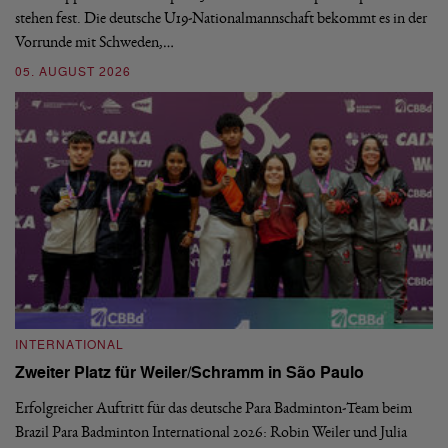
stehen fest. Die deutsche U19-Nationalmannschaft bekommt es in der
ve
Vorrunde mit Schweden,…
gr
05. AUGUST 2026
03
INTERNATIONAL
I
Zweiter Platz für Weiler/Schramm in São Paulo
D
Erfolgreicher Auftritt für das deutsche Para Badminton-Team beim
Di
Brazil Para Badminton International 2026: Robin Weiler und Julia
de