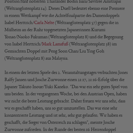
Position fünf notierten Thailänder Bodin Isara/Savitree Amitrapai
(Weltranglistenplatz 14). Dieses Duell bedeutet ebenso eine Premiere
in einem Wettkampf wie die Achtelfinalpartie des Damendoppels
Isabel Herttrich/
Carla Nelte
(Weltranglistenplatz 57) gegen die in
Mülheim an der Ruhr topgesetzten Japanerinnen Kurumi
Yonao/Naoko Fukuman (Weltranglistenplatz 8) und die Begegnung
von Isabel Herttrich/
Mark Lamsfuß
(Weltranglistenplatz 38) im
Gemischten Doppel mit Peng Soon Chan/Liu Ying Goh
(Weltranglistenplatz 8) aus Malaysia.
In einem der letzten Spiele des 2. Veranstaltungstages verbuchten Jones
Ralfy Jansen und Josche Zurwonne einen 21:17, 21:16-Erfolg über die
Japaner Takuto Inoue/Yuki Kaneko. "Das war ein sehr gutes Spiel von
uns beiden. In der vergangenen Woche, bei den Austrian Open, haben
wir nicht die beste Leistung gebracht. Daher freuen wir uns sehr, dass
wir es geschafft haben, uns so gut umzustellen. Das war eine sehr
konzentrierte Leistung und ist sehr, sehr gut gelaufen. Wir haben es
geschafft, die Sieger von Österreich zu schlagen", meinte Josche
Zurwonne zufrieden. In der Runde der besten 16 Herrendoppel