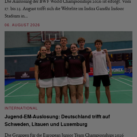
d
Die Auslosung der BWF World Championships 2026 ist erfolgt. Vom
Hi
17. bis 23. August trifft sich die Weltelite im Indira Gandhi Indoor
de
Stadium in…
si
06. AUGUST 2026
30
INTERNATIONAL
I
Jugend-EM-Auslosung: Deutschland trifft auf
B
Schweden, Litauen und Luxemburg
S
Die Gruppen für die European Junior Team Championships 2026
De