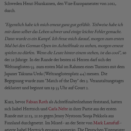
Schweden Henri Hurskainen, den Vize-Europameister von 2012,
durch.
"Eigentlich habe ich mich erneut ganz gut gefühlt. Teilweise habe ich
mir dann selber das Leben schwer und einige leichte Fehler gemacht.
Dann wurde es ein Kampf. Ich freue mich darauf, morgen zum ersten
Mal bei den German Open im Achtelfinale zu stehen, morgen erneut
spielen zu dürfen. Wenn die Leute hinter einem stehen, ist das cool"
, so
der 21-Jährige. In der Runde der besten 16 Herren darf sich der
Weltranglisten-55. zum ersten Mal im Rahmen eines Turniers mit dem
Japaner Takuma Ueda (Weltranglistenplatz 44) messen. Die
Begegnung wurde zum "Match of the Day" des 3. Veranstaltungstages
deklariert und beginnt um 19.55 Uhr auf Court 2.
Kurz, bevor
Fabian Roth
als Achtelfinalteilnehmer feststand, hatten
sich Isabel Herttrich und
Carla Nelte
in ihrer Partie aus der ersten
Runde mit 21:13, 21:10 gegen Jenny Nystrom/Sonja Pekkola aus
Finnland durchgesetzt. Im Mixed - an der Seite von
Mark Lamsfuß
-
agierte Isabel Herttrich genauso souverän: Die Deutschen Vizemeister