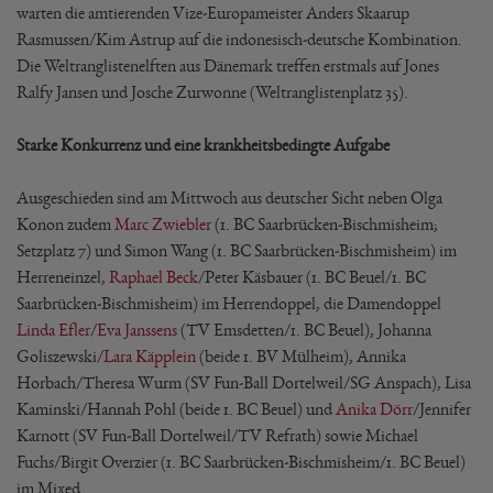
warten die amtierenden Vize-Europameister Anders Skaarup
Rasmussen/Kim Astrup auf die indonesisch-deutsche Kombination.
Die Weltranglistenelften aus Dänemark treffen erstmals auf Jones
Ralfy Jansen und Josche Zurwonne (Weltranglistenplatz 35).
Starke Konkurrenz und eine krankheitsbedingte Aufgabe
Ausgeschieden sind am Mittwoch aus deutscher Sicht neben Olga
Konon zudem
Marc Zwiebler
(1. BC Saarbrücken-Bischmisheim;
Setzplatz 7) und Simon Wang (1. BC Saarbrücken-Bischmisheim) im
Herreneinzel,
Raphael Beck
/Peter Käsbauer (1. BC Beuel/1. BC
Saarbrücken-Bischmisheim) im Herrendoppel, die Damendoppel
Linda Efler
/
Eva Janssens
(TV Emsdetten/1. BC Beuel), Johanna
Goliszewski/
Lara Käpplein
(beide 1. BV Mülheim), Annika
Horbach/Theresa Wurm (SV Fun-Ball Dortelweil/SG Anspach), Lisa
Kaminski/Hannah Pohl (beide 1. BC Beuel) und
Anika Dörr
/Jennifer
Karnott (SV Fun-Ball Dortelweil/TV Refrath) sowie Michael
Fuchs/Birgit Overzier (1. BC Saarbrücken-Bischmisheim/1. BC Beuel)
im Mixed.