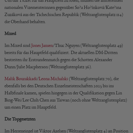
Um das Ticket für das Hauptfeld zu lösen, müssen die amtierenden
nationalen Vizemeisterinnen gegenüber So?a Ho?ínková/Kate?ina
Zuzáková aus der Tschechischen Republik (Weltranglistenplatz 114)
die Oberhand behalten.
Mixed
Im Mixed sind
Jones Jansen
/Thuc Nguyen (Weltranglistenplatz 49)
bereits für das Hauptfeld qualifiziert. Die aktuellen DM-Dritten
bestreiten ihr Erstrundenmatch gegen die Schotten Alexander
Dunn/Julie Macpherson (Weltranglistenplatz 36).
Malik Bourakkadi
/
Leona Michalski
(Weltranglistenplatz 70), die
ebenfalls bei den Deutschen Einzelmeisterschaften 2025 bis ins
Halbfinale kamen, spielen hingegen in der Qualifikation gegen Lin
Bing-Wei/Lee Chih Chen aus Taiwan (noch ohne Weltranglistenplatz)
um einen Platz im Hauptfeld.
Die Topgesetzten
Im Herreneinzel ist Viktor Axelsen (Weltranglistenplatz 4) an Position