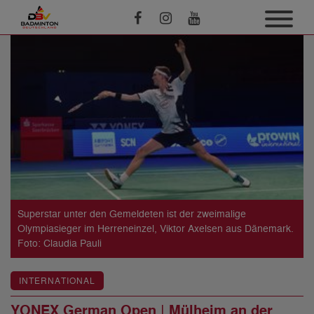
Superstar unter den Gemeldeten ist der zweimalige
Olympiasieger im Herreneinzel, Viktor Axelsen aus Dänemark.
Foto: Claudia Pauli
INTERNATIONAL
YONEX German Open | Mülheim an der