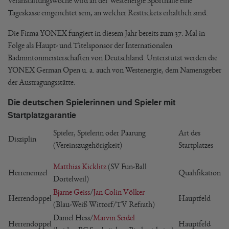
Veranstaltungswoche wird an der Westenergie Sporthalle eine
Tageskasse eingerichtet sein, an welcher Resttickets erhältlich sind.
Die Firma YONEX fungiert in diesem Jahr bereits zum 37. Mal in
Folge als Haupt- und Titelsponsor der Internationalen
Badmintonmeisterschaften von Deutschland. Unterstützt werden die
YONEX German Open u. a. auch von Westenergie, dem Namensgeber
der Austragungsstätte.
Die deutschen Spielerinnen und Spieler mit
Startplatzgarantie
Spieler, Spielerin oder Paarung
Art des
Disziplin ­­
(Vereinszugehörigkeit)
Startplatzes
Matthias Kicklitz
(SV Fun-Ball
Herreneinzel
Qualifikation
Dortelweil)
Bjarne Geiss
/
Jan Colin Völker
Herrendoppel
Hauptfeld
(Blau-Weiß Wittorf/TV Refrath)
Daniel Hess/
Marvin Seidel
Herrendoppel
Hauptfeld