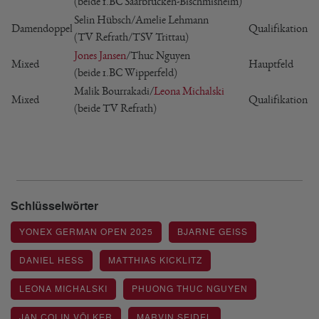
(beide 1.BC Saarbrücken-Bischmisheim)
Selin Hübsch/Amelie Lehmann
Damendoppel
Qualifikation
(TV Refrath/TSV Trittau)
Jones Jansen
/Thuc Nguyen
Mixed
Hauptfeld
(beide 1.BC Wipperfeld)
Malik Bourrakadi/
Leona Michalski
Mixed
Qualifikation
(beide TV Refrath)
Schlüsselwörter
YONEX GERMAN OPEN 2025
BJARNE GEISS
DANIEL HESS
MATTHIAS KICKLITZ
LEONA MICHALSKI
PHUONG THUC NGUYEN
JAN COLIN VÖLKER
MARVIN SEIDEL