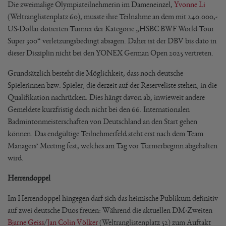
Die zweimalige Olympiateilnehmerin im Dameneinzel,
Yvonne Li
(Weltranglistenplatz 60), musste ihre Teilnahme an dem mit 240.000,-
US-Dollar dotierten Turnier der Kategorie „HSBC BWF World Tour
Super 300“ verletzungsbedingt absagen. Daher ist der DBV bis dato in
dieser Disziplin nicht bei den YONEX German Open 2025 vertreten.
Grundsätzlich besteht die Möglichkeit, dass noch deutsche
Spielerinnen bzw. Spieler, die derzeit auf der Reserveliste stehen, in die
Qualifikation nachrücken. Dies hängt davon ab, inwieweit andere
Gemeldete kurzfristig doch nicht bei den 66. Internationalen
Badmintonmeisterschaften von Deutschland an den Start gehen
können. Das endgültige Teilnehmerfeld steht erst nach dem Team
Managers‘ Meeting fest, welches am Tag vor Turnierbeginn abgehalten
wird.
Herrendoppel
Im Herrendoppel hingegen darf sich das heimische Publikum definitiv
auf zwei deutsche Duos freuen: Während die aktuellen DM-Zweiten
Bjarne Geiss
/
Jan Colin Völker
(Weltranglistenplatz 52) zum Auftakt