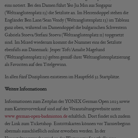
eins notiert. Bei den Damen führt Yeo Jia Min aus Singapur
(Weltranglistenplatz 13) die Setzliste an. Im Herrendoppel stehen die
Engländer Ben Lane/Sean Vendy (Weltranglistenplatz 13) im Tableau
ganz oben, während im Damendoppel die bulgarischen Schwestern
Gabriela Stoeva/Stefani Stoeva (Weltranglistenplatz 11) topgesetzt
sind. Im Mixed wiederum kommt die Nummer eins der Setzliste
ebenfalls aus Dänemark: Jesper Toft/Amalie Magelund
(Weltranglistenplatz 13) gelten gemäß ihrer Weltranglistenplatzierung
als Favoriten auf den Titelgewinn.
In allen fünf Disziplinen existieren im Hauptfeld 32 Startplätze.
Weitere Informationen
Informationen zum Zeitplan der YONEX German Open 2025 sowie
zum Kartenvorverkauf sind auf der Veranstaltungswebsite unter
www.german-open-badminton.de
erhältlich. Dort findet sich zudem
der Link zum Ticketshop. Eintrittskarten können vor Turnierbeginn
abermals ausschließlich online erworben werden. In der