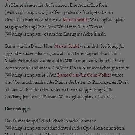
des Hauptturniers auf die Franzosen Eloi Adam/Leo Rossi
(Weltranglistenplatz 47) treffen, spielen die frischgebackenen
Deutschen Meister Daniel Hess/
Marvin Seidel
(Weltranglistenplatz
93) gegen Chiang Chien-Wei/Wu Hsuan-Yi aus Taiwan
(Weltranglistenplatz 40) um den Einzug ins Achtelfinale.
Darin würden Daniel Hess/
Marvin Seidel
vermutlich Seo Seung Jae
gegenüberstehen, der 2023 sowohl im Herrendoppel als auch im
Mixed Weltmeister wurde und in Mülheim an der Ruhr mit seinem
koreanischen Landsmann Kim Won Ho an Nummer sieben gesetzt ist
(Weltranglistenplatz 81). Auf
Bjarne Geiss
/
Jan Colin Völker
würde
aller Voraussicht nach in der Runde der besten 16 Paarungen ein Duell
mit dem an Position vier notierten Herrendoppel Fang-Chih
Lee/Fang-Jen Lee aus Taiwan (Weltranglistenplatz 21) warten.
Damendoppel
Das Damendoppel Selin Hübsch/Amelie Lehmann
(Weltranglistenplatz 150) darf derweil in der Qualifikation antreten.