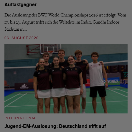
Auftaktgegner
U
d
Die Auslosung der BWF World Championships 2026 ist erfolgt. Vom
Hi
17. bis 23. August trifft sich die Weltelite im Indira Gandhi Indoor
de
Stadium in…
si
06. AUGUST 2026
30
INTERNATIONAL
I
Jugend-EM-Auslosung: Deutschland trifft auf
B