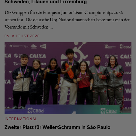
Schweden, Litauen und Luxemburg
S
Die Gruppen für die European Junior Team Championships 2026
De
stehen fest. Die deutsche U19-Nationalmannschaft bekommt es in der
ve
Vorrunde mit Schweden,…
gr
05. AUGUST 2026
03
INTERNATIONAL
I
Zweiter Platz für Weiler/Schramm in São Paulo
D