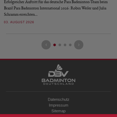
Erfolgreicher Auftritt für das deutsche Para Badminton-Team beim
Di
Brazil Para Badminton International 2026: Robin Weiler und Julia
de
Schramm erreichten…
Gl
03. AUGUST 2026
28
Datenschutz
Impressum
Sitemap
Kontakt