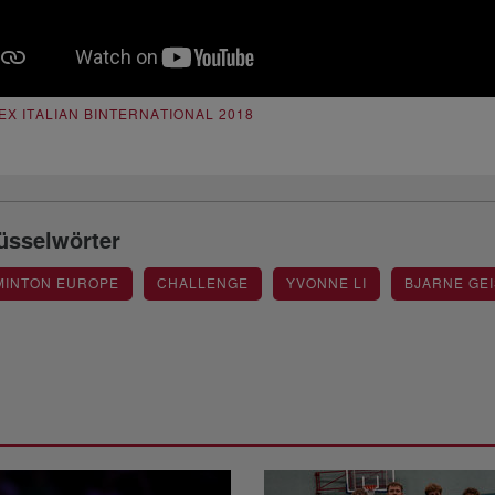
EX ITALIAN BINTERNATIONAL 2018
üsselwörter
MINTON EUROPE
CHALLENGE
YVONNE LI
BJARNE GE