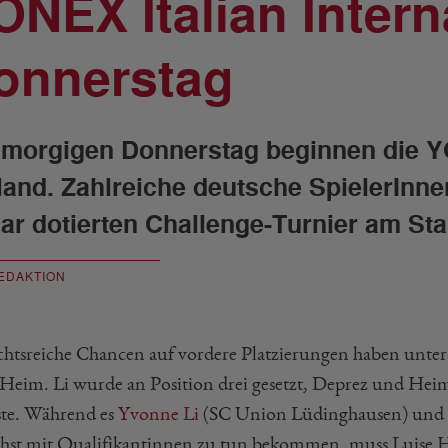
ONEX Italian Intern
onnerstag
morgigen Donnerstag beginnen die YON
land. Zahlreiche deutsche SpielerInne
lar dotierten Challenge-Turnier am Sta
EDAKTION
chtsreiche Chancen auf vordere Platzierungen haben unt
 Heim. Li wurde an Position drei gesetzt, Deprez und Hei
iste. Während es
Yvonne Li
(SC Union Lüdinghausen) und
hst mit Qualifikantinnen zu tun bekommen, muss Luise 