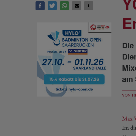
Y
E
Die
Die
Mix
am 
VON R
Max W
Im dir