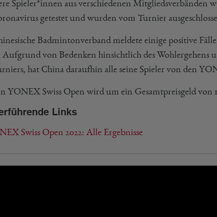
re Spieler*innen aus verschiedenen Mitgliedsverbänden wu
oronavirus getestet und wurden vom Turnier ausgeschloss
hinesische Badmintonverband meldete einige positive Fälle
 Aufgrund von Bedenken hinsichtlich des Wohlergehens un
urniers, hat China daraufhin alle seine Spieler von den 
en YONEX Swiss Open wird um ein Gesamtpreisgeld von 18
erführende Links
EX Swiss Open 2022: Alle Ergebnisse