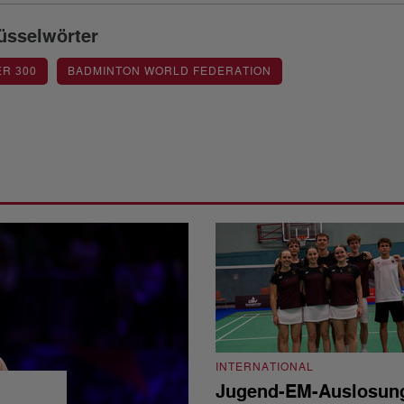
üsselwörter
R 300
BADMINTON WORLD FEDERATION
INTERNATIONAL
Jugend-EM-Auslosun