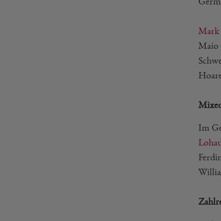
Germa
Mark
Maio 
Schwe
Hoare
Mixed
Im Ge
Loha
Ferdi
Willi
Zahlr