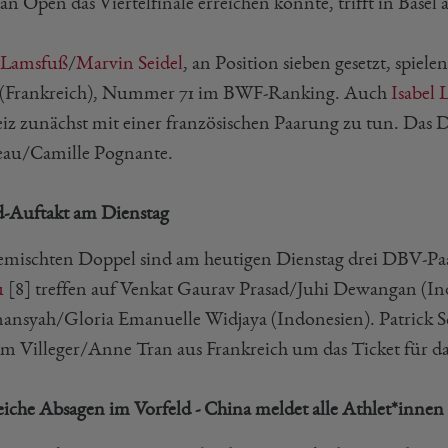
n Open das Viertelfinale erreichen konnte, trifft in Basel 
 Lamsfuß
/
Marvin Seidel
, an Position sieben gesetzt, spie
(Frankreich), Nummer 71 im BWF-Ranking. Auch
Isabel
iz zunächst mit einer französischen Paarung zu tun. Das
au/Camille Pognante.
-Auftakt am Dienstag
mischten Doppel sind am heutigen Dienstag drei DBV-Pa
u
[8] treffen auf Venkat Gaurav Prasad/Juhi Dewangan (In
nansyah/Gloria Emanuelle Widjaya (Indonesien). Patrick S
am Villeger/Anne Tran aus Frankreich um das Ticket für da
eiche Absagen im Vorfeld - China meldet alle Athlet*innen