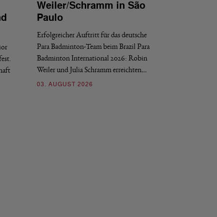
Weiler/Schramm in São
Bronze für 
nd
Paulo
den Europea
Erfolgreicher Auftritt für das deutsche
Historischer Erfol
Para Badminton-Team beim Brazil Para
ior
Bei den European U
Badminton International 2026: Robin
est.
Salerno sicherte sic
Weiler und Julia Schramm erreichten…
haft
30. JULI 2026
03. AUGUST 2026