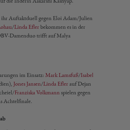
auf die Inderin Aakarshi Kashyap.
len ihr Auftaktduell gegen Eloi Adam/Julien
 Lohau
/
Linda Efler
bekommen es in der
 DBV-Damenduo trifft auf Malya
arungen im Einsatz:
Mark Lamsfuß
/
Isabel
dien),
Jones Jansen
/
Linda Efler
auf Dejan
cheiel/
Franziska Volkmann
spielen gegen
s Achtelfinale.
 ab