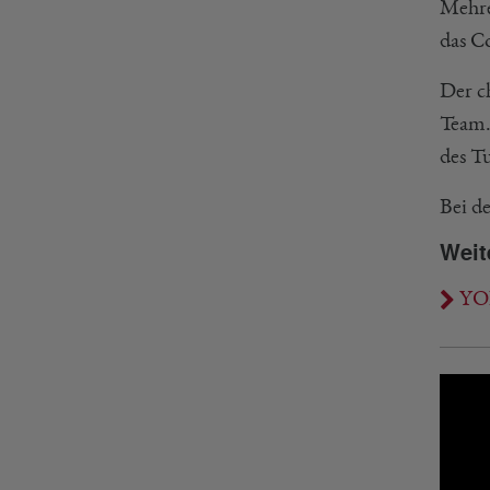
Mehre
das C
Der c
Team.
des T
Bei d
Weit
YON