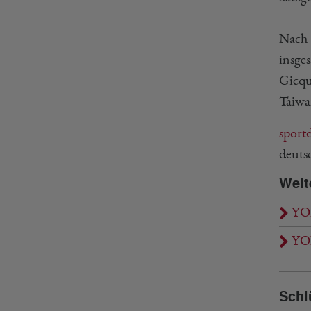
Nach 
insge
Gicqu
Taiwa
sport
deuts
Weit
YON
YON
Schl