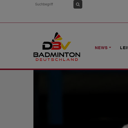
HOME
NEWS
YONEX US OPEN: TAI
NEWS
LE