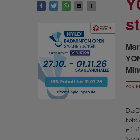
Y
s
Mar
YON
Min
VON R
Das D
holte
jedoc
Satzg