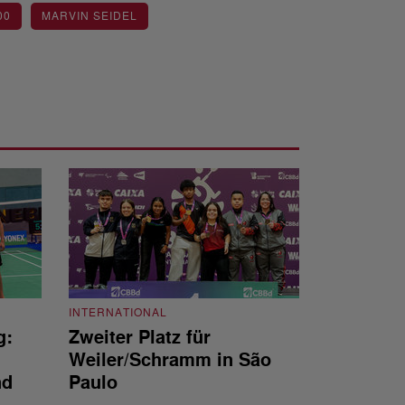
00
MARVIN SEIDEL
INTERNATIONAL
g:
Zweiter Platz für
INTERNATIONAL
Weiler/Schramm in São
Bronze für 
nd
Paulo
den Europea