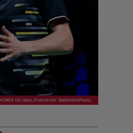
der YONEX US Open (Foto/Archiv: BadmintonPhoto).