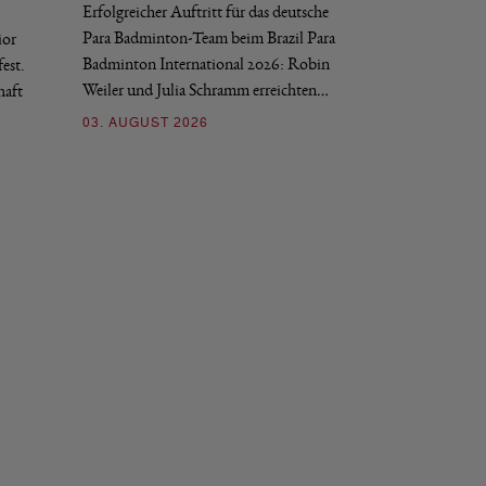
Erfolgreicher Auftritt für das deutsche
Historischer Erfol
Para Badminton-Team beim Brazil Para
ior
Bei den European U
Badminton International 2026: Robin
est.
Salerno sicherte sic
Weiler und Julia Schramm erreichten…
haft
30. JULI 2026
03. AUGUST 2026