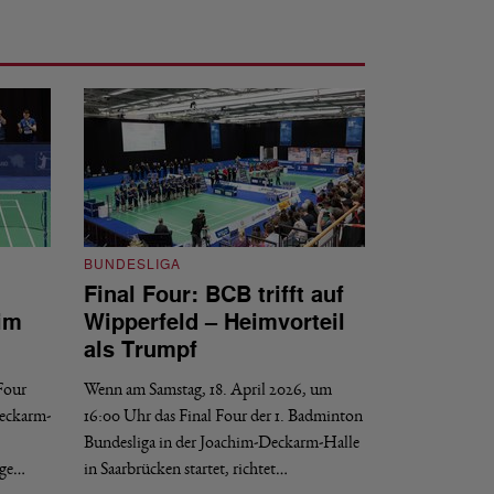
BUNDESLIGA
Final Four: BCB trifft auf
BUNDESLIGA
im
Wipperfeld – Heimvorteil
Final Four: W
als Trumpf
Revanche
 Four
Wenn am Samstag, 18. April 2026, um
Wenn am Samstag, 1
Deckarm-
16:00 Uhr das Final Four der 1. Badminton
der 1. Badminton B
Bundesliga in der Joachim-Deckarm-Halle
Saarbrücken startet
nge…
in Saarbrücken startet, richtet…
16. APRIL 2026