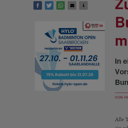
Z
B
m
In 
Vor
Bun
VON H
Alle 
ein e