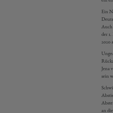
Ein N
Deuts
Auch 
der 1.
2020 
Ungea
Rückz
Jena 
sein w
Schwi
Abstie
Abstei
an di