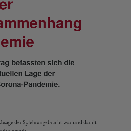
er
sammenhang
demie
tag befassten sich die
uellen Lage der
Corona-Pandemie.
bsage der Spiele angebracht war und damit
ieden wurde.