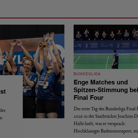
BUNDESLIGA
Enge Matches und
Spitzen-Stimmung be
st
Final Four
Der erste Tag des Bundesliga Final
des
2026 in der Saarbrücker Joachim-
em
Halle hielt, was er versprach:
Hochklassiger Badmintonsport, e