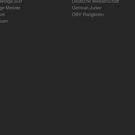
desliga Süd
Deutsche Meisterschaft
ige Meister
German Junior
ker
DBV-Ranglisten
ream