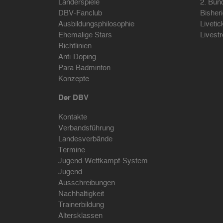
Länderspiele
2. Bun
DBV-Fanclub
Bisher
Ausbildungsphilosophie
Livetic
Ehemalige Stars
Livest
Richtlinien
Anti-Doping
Para Badminton
Konzepte
Der DBV
Kontakte
Verbandsführung
Landesverbände
Termine
Jugend-Wettkampf-System
Jugend
Ausschreibungen
Nachhaltigkeit
Trainerbildung
Altersklassen