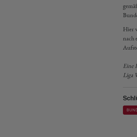
gemäß 
Bunde
Hier 
nach 
Aufst
Eine 
Liga 
Schl
BUN