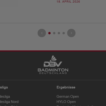
18. APRIL 2026
sliga
Ergebnisse
desliga
German Open
desliga Nord
HYLO Open