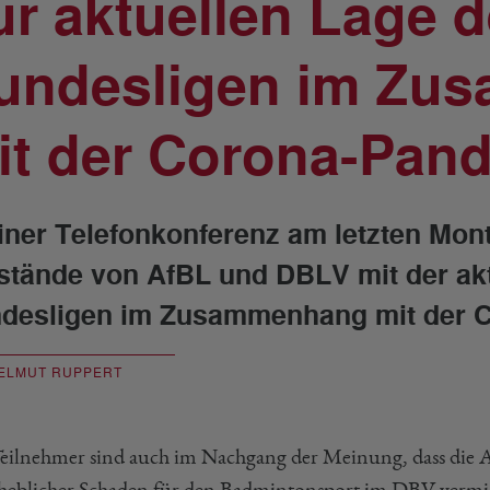
ur aktuellen Lage d
undesligen im Zu
it der Corona-Pan
einer Telefonkonferenz am letzten Mon
stände von AfBL und DBLV mit der akt
desligen im Zusammenhang mit der 
ELMUT RUPPERT
Teilnehmer sind auch im Nachgang der Meinung, dass die A
rheblicher Schaden für den Badmintonsport im DBV verm