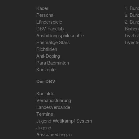
Kader
1. Bun
Personal
2. Bun
Länderspiele
2. Bun
DBV-Fanclub
Bisher
Ausbildungsphilosophie
Livetic
Ehemalige Stars
Livest
Richtlinien
Anti-Doping
Para Badminton
Konzepte
Der DBV
Kontakte
Verbandsführung
Landesverbände
Termine
Jugend-Wettkampf-System
Jugend
Ausschreibungen