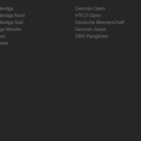
desliga
German Open
desliga Nord
HYLO Open
desliga Süd
Deutsche Meisterschaft
ige Meister
German Junior
ker
DBV-Ranglisten
ream