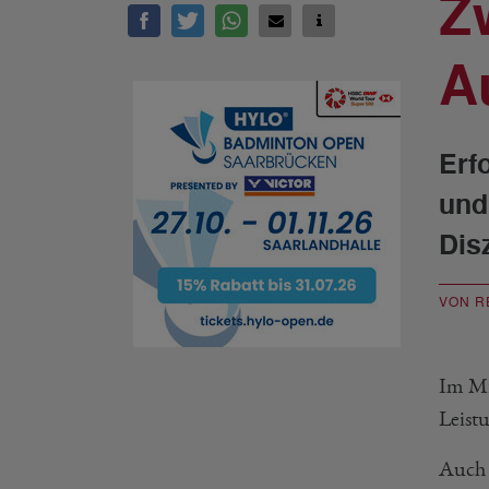
Z
A
Erf
und
Dis
VON R
Im Mi
Leist
Auch 