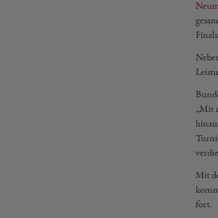
Neum
gesam
Finals
Neben
Leistu
Bundes
„Mit 
hinaus
Turni
verdi
Mit d
komme
fort.