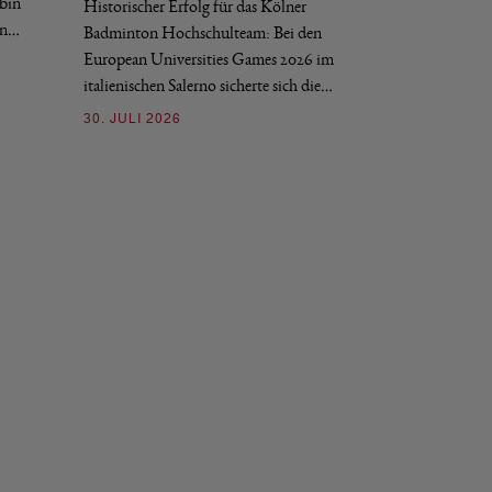
bin
Historischer Erfolg für das Kölner
Finals. Zwei grun
en…
Badminton Hochschulteam: Bei den
03. JULI 2026
European Universities Games 2026 im
italienischen Salerno sicherte sich die…
30. JULI 2026