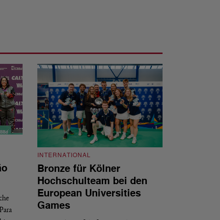
INTERNATIONAL
INTERNATIONAL
ão
Bronze für Kölner
BWF-Kalend
Hochschulteam bei den
Zählweise, 
European Universities
sche
Der Weltverband BW
Games
Para
2028 veröffentlich