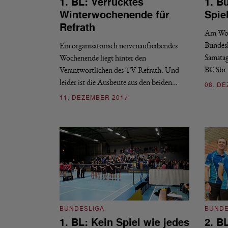
1. BL: Verrücktes
1. B
Winterwochenende für
Spie
Refrath
Am Woch
Bundesl
Ein organisatorisch nervenaufreibendes
Samstag
Wochenende liegt hinter den
BC Sbr.
Verantwortlichen des TV Refrath. Und
leider ist die Ausbeute aus den beiden…
08. D
11. DEZEMBER 2017
BUNDESLIGA
BUNDE
1. BL: Kein Spiel wie jedes
2. B