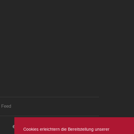
 Feed
Cookies erleichtern die Bereitstellung unserer