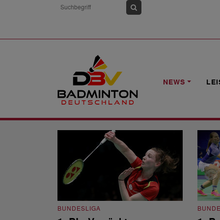
HOME
NEWS
BUNDESLIGA
NEWS
LE
Bundesliga
BUNDESLIGA
BUNDE