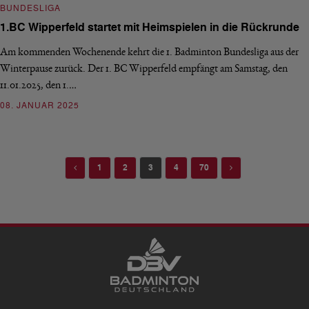
BUNDESLIGA
1.BC Wipperfeld startet mit Heimspielen in die Rückrunde
Am kommenden Wochenende kehrt die 1. Badminton Bundesliga aus der
Winterpause zurück. Der 1. BC Wipperfeld empfängt am Samstag, den
11.01.2025, den 1.…
08. JANUAR 2025
Previous
Next
1
2
3
4
70