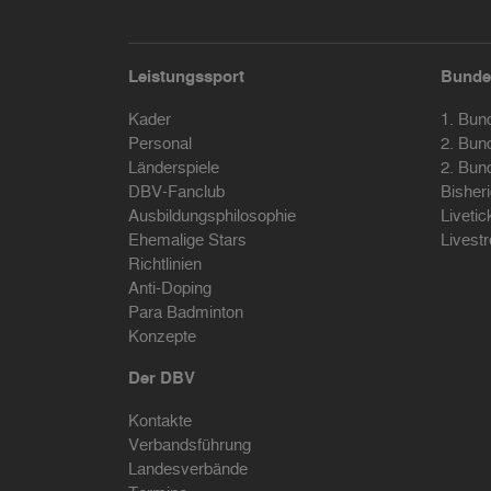
Leistungssport
Bunde
Kader
1. Bun
Personal
2. Bun
Länderspiele
2. Bun
DBV-Fanclub
Bisher
Ausbildungsphilosophie
Livetic
Ehemalige Stars
Livest
Richtlinien
Anti-Doping
Para Badminton
Konzepte
Der DBV
Kontakte
Verbandsführung
Landesverbände