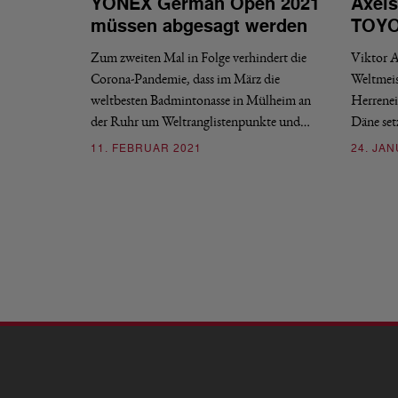
YONEX German Open 2021
Axels
müssen abgesagt werden
TOYO
Zum zweiten Mal in Folge verhindert die
Viktor A
Corona-Pandemie, dass im März die
Weltmei
weltbesten Badmintonasse in Mülheim an
Herrenei
der Ruhr um Weltranglistenpunkte und…
Däne set
11. FEBRUAR 2021
24. JA