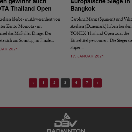
en gewinnt auch
Europäische Siege in
TA Thailand Open
Bangkok
xelsen bleibt - in Abwesenheit von
Carolina Marin (Spanien) und Vik
ster Kento Momota - im
Axelsen (Dänemark) haben bei den
nzel das Maß aller Dinge. Der
YONEX Thailand Open 2021 die
zte sich am Sonntag im Finale…
Einzeltitel gewonnen. Die Sieger d
Super…
NUAR 2021
17. JANUAR 2021
Previous
Next
1
2
3
4
7