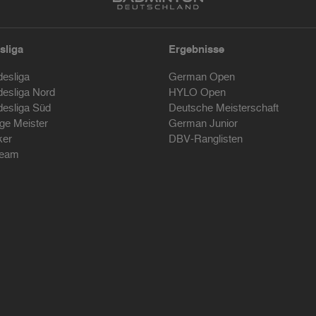
sliga
Ergebnisse
desliga
German Open
desliga Nord
HYLO Open
desliga Süd
Deutsche Meisterschaft
ige Meister
German Junior
ker
DBV-Ranglisten
ream