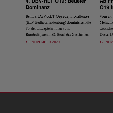
4. DBV-RLT O19: Beueler
Ab Fr
Dominanz
O19 i
Beim 4. DBV-RLT O19 2023 in Mellensee
Vom 17. 
(BLV Berlin-Brandenburg) dominierten die
Mehrzwec
Spieler und Spielerinnen vom
deutsche
Bundesligisten 1. BC Beuel das Geschehen.
Das 4. D
19. NOVEMBER 2023
17. NO