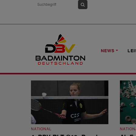
HOME
NEWS
DBV-RANGLISTE O19
NEWS
LE
DBV-Rangliste O19
NATIONAL
NATION