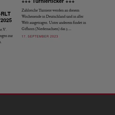
+++ Turnierticker +++
Zahlreiche Turniere werden an diesem
-RLT
Wochenende in Deutschland und in aller
/2025
Welt ausgetragen. Unter anderem findet in
Gifhorn (Niedersachsen) das 3.…
e.V.
ngen zur
17. SEPTEMBER 2023
s.