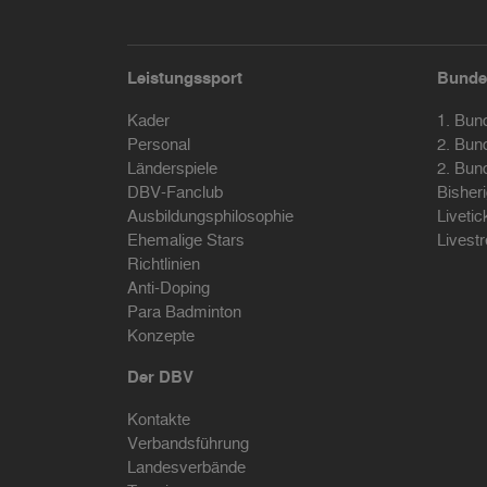
Leistungssport
Bunde
Kader
1. Bun
Personal
2. Bun
Länderspiele
2. Bun
DBV-Fanclub
Bisher
Ausbildungsphilosophie
Livetic
Ehemalige Stars
Livest
Richtlinien
Anti-Doping
Para Badminton
Konzepte
Der DBV
Kontakte
Verbandsführung
Landesverbände