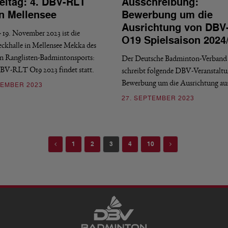
eitag: 4. DBV-RLT
Ausschreibung:
n Mellensee
Bewerbung um die
Ausrichtung von DBV
- 19. November 2023 ist die
O19 Spielsaison 2024
khalle in Mellensee Mekka des
n Ranglisten-Badmintonsports:
Der Deutsche Badminton-Verband 
BV-RLT O19 2023 findet statt.
schreibt folgende DBV-Veranstaltu
Bewerbung um die Ausrichtung au
VEMBER 2023
27. SEPTEMBER 2023
Previous
Next
1
2
3
4
10