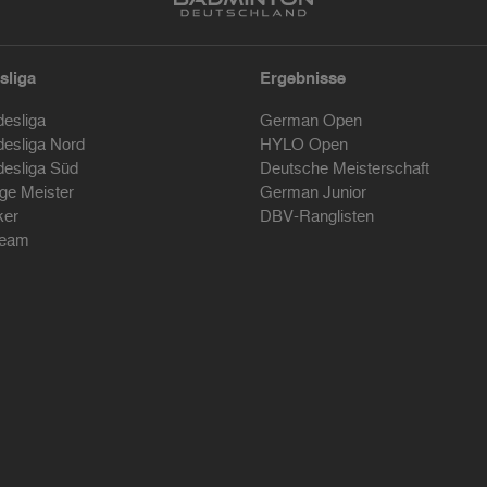
sliga
Ergebnisse
desliga
German Open
desliga Nord
HYLO Open
desliga Süd
Deutsche Meisterschaft
ige Meister
German Junior
ker
DBV-Ranglisten
ream